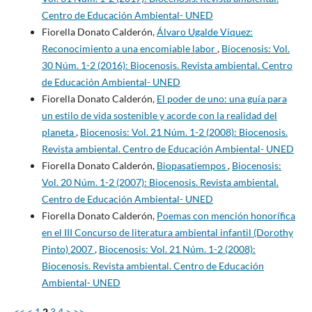
Centro de Educación Ambiental- UNED
Fiorella Donato Calderón,
Álvaro Ugalde Víquez:
Reconocimiento a una encomiable labor
,
Biocenosis: Vol.
30 Núm. 1-2 (2016): Biocenosis. Revista ambiental. Centro
de Educación Ambiental- UNED
Fiorella Donato Calderón,
El poder de uno: una guía para
un estilo de vida sostenible y acorde con la realidad del
planeta
,
Biocenosis: Vol. 21 Núm. 1-2 (2008): Biocenosis.
Revista ambiental. Centro de Educación Ambiental- UNED
Fiorella Donato Calderón,
Biopasatiempos
,
Biocenosis:
Vol. 20 Núm. 1-2 (2007): Biocenosis. Revista ambiental.
Centro de Educación Ambiental- UNED
Fiorella Donato Calderón,
Poemas con mención honorífica
en el III Concurso de literatura ambiental infantil (Dorothy
Pinto) 2007
,
Biocenosis: Vol. 21 Núm. 1-2 (2008):
Biocenosis. Revista ambiental. Centro de Educación
Ambiental- UNED
<<
<
1
2
3
4
>
>>