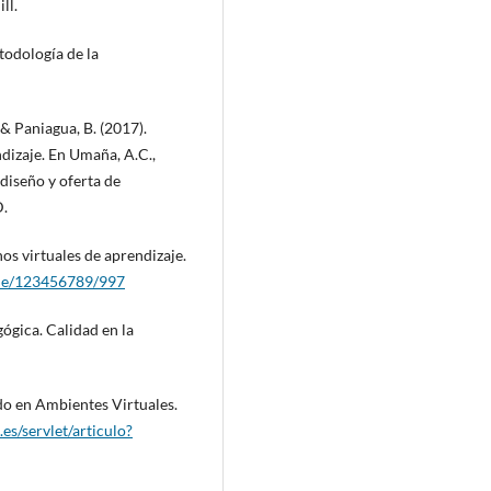
ll.
todología de la
, & Paniagua, B. (2017).
dizaje. En Umaña, A.C.,
l diseño y oferta de
D.
os virtuales de aprendizaje.
ndle/123456789/997
ógica. Calidad en la
do en Ambientes Virtuales.
.es/servlet/articulo?