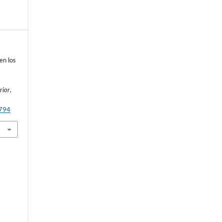
en los
rior
,
4794