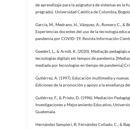
de aprendizaje para la asignatura de sistemas en la f
pregrado). Universidad Católica de Colombia, Bogot
García, M., Medrano, H., Vázquez, A., Romero C., & Be
Experiencias docentes del uso de la tecnología educat
pandemia por COVID-19. Revista Información Científ
Goedert, L., & Arndt, K. (2020). Mediação pedagógic
tecnologias digitais em tempos de pandemia. [Media
mediada por tecnologías en tiempo de pandemia] Cri
Gutiérrez, A. (1997). Educación multimedia y nuevas
Ediciones de la promoción y apoyo a la enseñanza del
Gutiérrez, F., & Prieto, D. (1996). Mediación Pedagóg
Investigaciones y Mejoramiento Educativo, Universi
Guatemala.
Hernández Sampieri, R; Fernández Collado, C., & Bapti