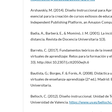
Arshavskiy, M. (2014). Diseño Instruccional para Apr
esencial para la creación de cursos exitosos de educ
Independent Publishing Platform, an Amazon Compa
Badia, A., Barberà, E., & Mominó, J. M. (2001). La inc
distancia. Revista de Docencia Universitaria 1(3).
Barreto, C. (2017). Fundamentos teóricos de la inves
virtuales de aprendizaje: Retos para la formación y el
33). http://doi:10.2307/j.ctt2050wjh.6
Bautista, G.; Borges, F. & Forés, A. (2008). Didáctica 
virtuales de enseñanza-aprendizaje (2.ª ed.). Madri
Universitaria.
Belloch, C. (2012). Diseño instruccional. Unidad de 
Universidad de Valencia.
https://www.uv.es/belloch