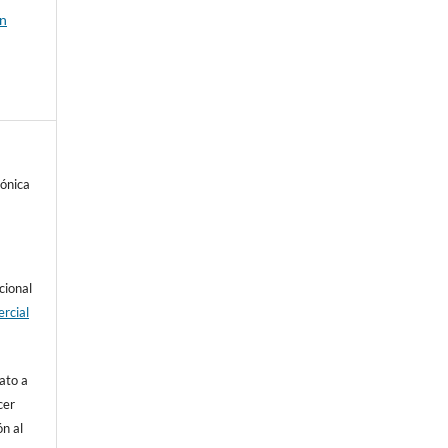
ón
ónica
cional
rcial
ato a
cer
ón al