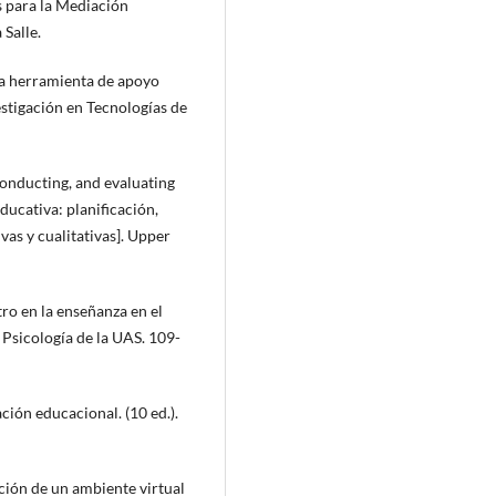
as para la Mediación
Salle.
una herramienta de apoyo
estigación en Tecnologías de
conducting, and evaluating
ducativa: planificación,
vas y cualitativas]. Upper
ro en la enseñanza en el
 Psicología de la UAS. 109-
ción educacional. (10 ed.).
ación de un ambiente virtual