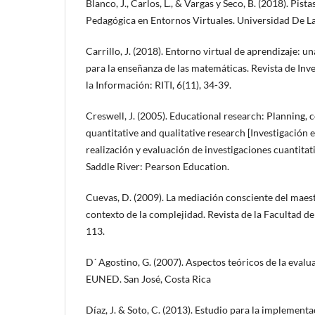
Blanco, J., Carlos, L., & Vargas y Seco, B. (2018). Pist
Pedagógica en Entornos Virtuales. Universidad De La 
Carrillo, J. (2018). Entorno virtual de aprendizaje: 
para la enseñanza de las matemáticas. Revista de Inv
la Información: RITI, 6(11), 34-39.
Creswell, J. (2005). Educational research: Planning, 
quantitative and qualitative research [Investigación e
realización y evaluación de investigaciones cuantitati
Saddle River: Pearson Education.
Cuevas, D. (2009). La mediación consciente del maest
contexto de la complejidad. Revista de la Facultad de
113.
D´ Agostino, G. (2007). Aspectos teóricos de la evalua
EUNED. San José, Costa Rica
Díaz, J. & Soto, C. (2013). Estudio para la implement