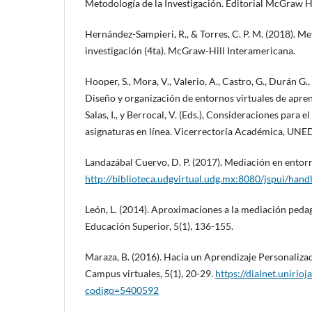
Metodología de la Investigación. Editorial McGraw Hi
Hernández-Sampieri, R., & Torres, C. P. M. (2018). Me
investigación (4ta). McGraw-Hill Interamericana.
Hooper, S., Mora, V., Valerio, A., Castro, G., Durán G.
Diseño y organización de entornos virtuales de apren
Salas, I., y Berrocal, V. (Eds.), Consideraciones para e
asignaturas en línea. Vicerrectoría Académica, UNE
Landazábal Cuervo, D. P. (2017). Mediación en entorn
http://biblioteca.udgvirtual.udg.mx:8080/jspui/ha
León, L. (2014). Aproximaciones a la mediación pedag
Educación Superior, 5(1), 136-155.
Maraza, B. (2016). Hacia un Aprendizaje Personaliza
Campus virtuales, 5(1), 20-29.
https://dialnet.unirioja
codigo=5400592