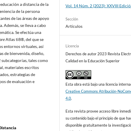
educación a distancia de la
Vol. 14 Núm. 2 (2023): XXVIII Edici
eniencia de la persona
tantes de las áreas de apoyo
Sección
a. Además, se lleva a cabo
Artículos
emática. Se efectúa una
are
Atlas ti8®, del que se
Licencia
s entornos virtuales, así
as de bienvenida, diseño,
Derechos de autor 2023 Revista Electr
 subcategorías, tales como
Calidad en la Educación Superior
al, materiales escritos
tados, estrategias de
ipos de evaluación e
Esta obra está bajo una licencia interna
Creative Commons Atribución-NoCome
4.0
.
Esta revista provee acceso libre inmedi
su contenido bajo el principio de que ha
disponible gratuitamente la investigaci
Distancia