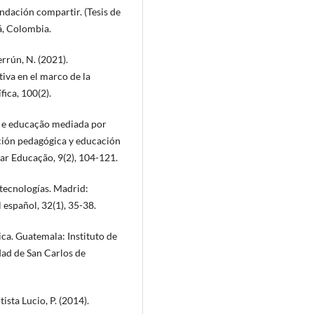
undación compartir. (Tesis de
á, Colombia.
rrún, N. (2021).
iva en el marco de la
ica, 100(2).
a e educação mediada por
ción pedagógica y educación
ar Educação, 9(2), 104-121.
 tecnologías. Madrid:
 español, 32(1), 35-38.
ica. Guatemala: Instituto de
dad de San Carlos de
sta Lucio, P. (2014).