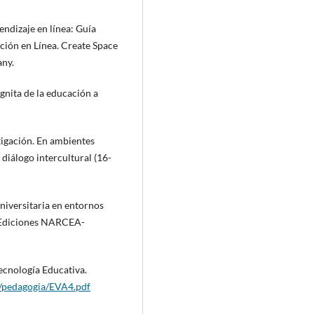
endizaje en línea: Guía
ación en Línea. Create Space
ny.
ógnita de la educación a
tigación. En ambientes
 diálogo intercultural (16-
universitaria en entornos
d: Ediciones NARCEA-
Tecnología Educativa.
c/pedagogia/EVA4.pdf