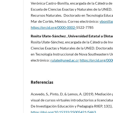
Verónica Castro-Bonilla, encargada de la Cátedra de
Escuela de Ciencias Exactas y Naturales de la UNED
Recursos Naturales. Doctorado en Tecnología Educat
Mar de Cortés, México. Correo electrónico:
vbonilla
https://orcid.org/0000-0002-
5522-7785
Rosita Ulate-Sánchez , Universidad Estatal a Dista
Rosita Ulate-Sánchez, encargada de la Cátedra de Inv
Ciencias Exactas y Naturales de la UNED. Doctorado
en Tecnología Instruccional de Nova Southeastern Un
electrónico:
rulate@uned.ac.cr
https://orcid.org/00
Referencias
Acevedo, S., Pinto, D, & Lemos, A. (2019). Mediación 
visual de cursos virtuales introductorios a licenciat
De Investigación Educación y Pedagogía RIIEP, 13(1)
https://doi.org/10.15332/25005421/5463