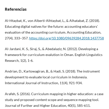
Referencias
Al-Htaybat, K., von Alberti-Alhtaybat, L., & Alhatabat, Z. (2018).
Educating digital natives for the future: accounting educators’
evaluation of the accounting curriculum. Accounting Education,
27(4), 333–357.
https://doi.org/10.1080/09639284.2018.1437758
Al-Jardani, K. S., Siraj, S., & Abedalaziz, N. (2012). Developing a
framework for curriculum evalution in Oman. English Linguistics
Research, 1(2), 1-6.
Andrian, D., Kartowagiran, B., & Hadi, S. (2018). The instrument
development to evaluate local curriculum in Indonesia.
International Journal of Instruction, 11(4), 921-934.
Arafeh, S. (2016). Curriculum mapping in higher education: a case
study and proposed content scope and sequence mapping tool.
Journal of Further and Higher Education, 40(5), 585-611.