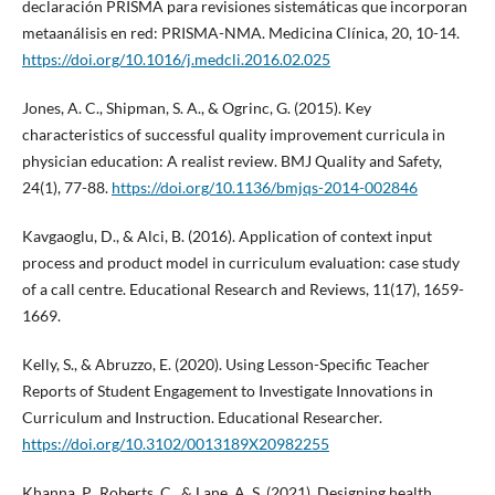
declaración PRISMA para revisiones sistemáticas que incorporan
metaanálisis en red: PRISMA-NMA. Medicina Clínica, 20, 10-14.
https://doi.org/10.1016/j.medcli.2016.02.025
Jones, A. C., Shipman, S. A., & Ogrinc, G. (2015). Key
characteristics of successful quality improvement curricula in
physician education: A realist review. BMJ Quality and Safety,
24(1), 77-88.
https://doi.org/10.1136/bmjqs-2014-002846
Kavgaoglu, D., & Alci, B. (2016). Application of context input
process and product model in curriculum evaluation: case study
of a call centre. Educational Research and Reviews, 11(17), 1659-
1669.
Kelly, S., & Abruzzo, E. (2020). Using Lesson-Specific Teacher
Reports of Student Engagement to Investigate Innovations in
Curriculum and Instruction. Educational Researcher.
https://doi.org/10.3102/0013189X20982255
Khanna, P., Roberts, C., & Lane, A. S. (2021). Designing health