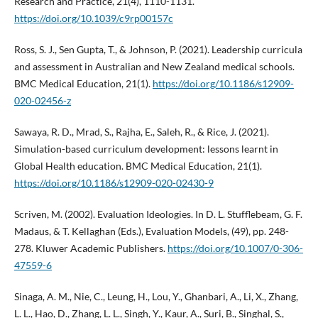
Research and Practice, 21(4), 1110-1131.
https://doi.org/10.1039/c9rp00157c
Ross, S. J., Sen Gupta, T., & Johnson, P. (2021). Leadership curricula
and assessment in Australian and New Zealand medical schools.
BMC Medical Education, 21(1).
https://doi.org/10.1186/s12909-
020-02456-z
Sawaya, R. D., Mrad, S., Rajha, E., Saleh, R., & Rice, J. (2021).
Simulation-based curriculum development: lessons learnt in
Global Health education. BMC Medical Education, 21(1).
https://doi.org/10.1186/s12909-020-02430-9
Scriven, M. (2002). Evaluation Ideologies. In D. L. Stufflebeam, G. F.
Madaus, & T. Kellaghan (Eds.), Evaluation Models, (49), pp. 248-
278. Kluwer Academic Publishers.
https://doi.org/10.1007/0-306-
47559-6
Sinaga, A. M., Nie, C., Leung, H., Lou, Y., Ghanbari, A., Li, X., Zhang,
L. L., Hao, D., Zhang, L. L., Singh, Y., Kaur, A., Suri, B., Singhal, S.,