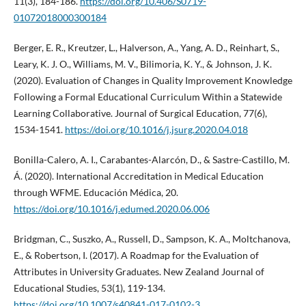
11(3), 184-186.
https://doi.org/10.406/S0719-
01072018000300184
Berger, E. R., Kreutzer, L., Halverson, A., Yang, A. D., Reinhart, S.,
Leary, K. J. O., Williams, M. V., Bilimoria, K. Y., & Johnson, J. K.
(2020). Evaluation of Changes in Quality Improvement Knowledge
Following a Formal Educational Curriculum Within a Statewide
Learning Collaborative. Journal of Surgical Education, 77(6),
1534-1541.
https://doi.org/10.1016/j.jsurg.2020.04.018
Bonilla-Calero, A. I., Carabantes-Alarcón, D., & Sastre-Castillo, M.
Á. (2020). International Accreditation in Medical Education
through WFME. Educación Médica, 20.
https://doi.org/10.1016/j.edumed.2020.06.006
Bridgman, C., Suszko, A., Russell, D., Sampson, K. A., Moltchanova,
E., & Robertson, I. (2017). A Roadmap for the Evaluation of
Attributes in University Graduates. New Zealand Journal of
Educational Studies, 53(1), 119-134.
https://doi.org/10.1007/s40841-017-0102-3