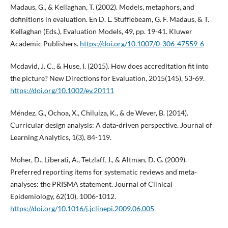
Madaus, G., & Kellaghan, T. (2002). Models, metaphors, and
definitions in evaluation. En D. L. Stufflebeam, G. F. Madaus, & T.
Kellaghan (Eds.), Evaluation Models, 49, pp. 19-41. Kluwer
Academic Publishers.
https://doi.org/10.1007/0-306-47559-6
Mcdavid, J. C., & Huse, I. (2015). How does accreditation fit into
the picture? New Directions for Evaluation, 2015(145), 53-69.
https://doi.org/10.1002/ev.20111
Méndez, G., Ochoa, X., Chiluiza, K., & de Wever, B. (2014).
Curricular design analysis: A data-driven perspective. Journal of
Learning Analytics, 1(3), 84-119.
Moher, D., Liberati, A., Tetzlaff, J., & Altman, D. G. (2009).
Preferred reporting items for systematic reviews and meta-
analyses: the PRISMA statement. Journal of Clinical
Epidemiology, 62(10), 1006-1012.
https://doi.org/10.1016/j.jclinepi.2009.06.005