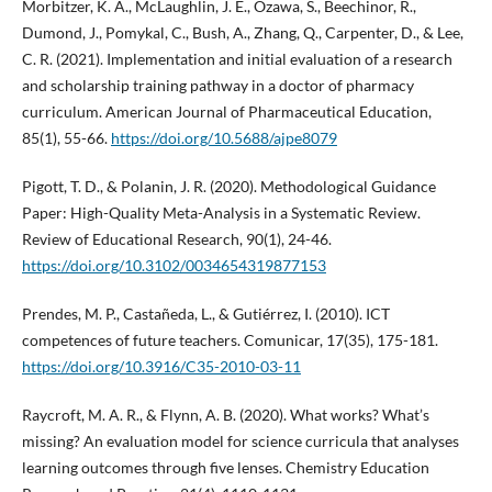
Morbitzer, K. A., McLaughlin, J. E., Ozawa, S., Beechinor, R.,
Dumond, J., Pomykal, C., Bush, A., Zhang, Q., Carpenter, D., & Lee,
C. R. (2021). Implementation and initial evaluation of a research
and scholarship training pathway in a doctor of pharmacy
curriculum. American Journal of Pharmaceutical Education,
85(1), 55-66.
https://doi.org/10.5688/ajpe8079
Pigott, T. D., & Polanin, J. R. (2020). Methodological Guidance
Paper: High-Quality Meta-Analysis in a Systematic Review.
Review of Educational Research, 90(1), 24-46.
https://doi.org/10.3102/0034654319877153
Prendes, M. P., Castañeda, L., & Gutiérrez, I. (2010). ICT
competences of future teachers. Comunicar, 17(35), 175-181.
https://doi.org/10.3916/C35-2010-03-11
Raycroft, M. A. R., & Flynn, A. B. (2020). What works? What’s
missing? An evaluation model for science curricula that analyses
learning outcomes through five lenses. Chemistry Education