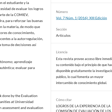
 el estudiante y la
cesidad de evaluar los logros
Número
arte de la COMIEV,
Vol. 7 Núm. 1 (2016): XIII Edición
ra, para reforzar las buenas
 en la materia, de modo que
Sección
tores de conocimiento,
Artículos
centes a la autorregulación,
a toma de decisiones así
Licencia
Esta revista provee acceso libre inmedi
utónomo; aprendizaje
su contenido bajo el principio de que ha
auténtica; evaluar para
disponible gratuitamente la investigaci
publico, lo cual fomenta un mayor
intercambio de conocimiento global.
k done by the Evaluation
Cómo citar
nities at Universidad
LOGROS DE LA EXPERIENCIA DE LA
in assessment and evaluation
COMISIÓN DE EVALUACIÓN DE LOS