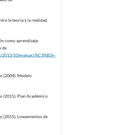
re la teoría y la realidad.
ión como aprendizaje.
o de
les/2013/10/evaluaci%C3%B3n-
io (2004). Modelo
rio (2015). Plan Académico
io (2015). Lineamientos de