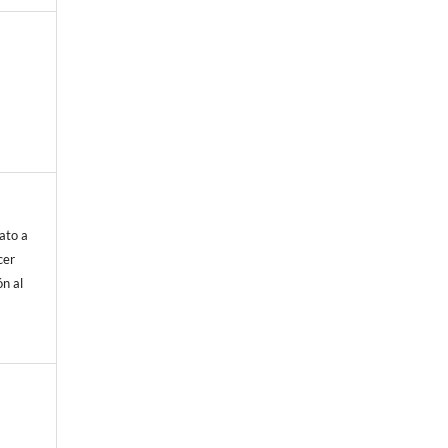
ato a
cer
ón al