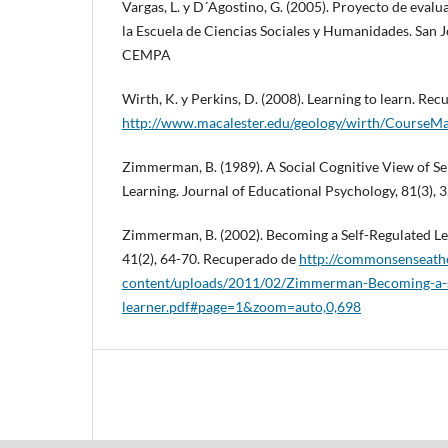
Vargas, L. y D´Agostino, G. (2005). Proyecto de evalu
la Escuela de Ciencias Sociales y Humanidades. San 
CEMPA
Wirth, K. y Perkins, D. (2008). Learning to learn. Re
http://www.macalester.edu/geology/wirth/CourseMat
Zimmerman, B. (1989). A Social Cognitive View of S
Learning. Journal of Educational Psychology, 81(3), 
Zimmerman, B. (2002). Becoming a Self-Regulated Lea
41(2), 64-70. Recuperado de
http://commonsenseat
content/uploads/2011/02/Zimmerman-Becoming-a-se
learner.pdf#page=1&zoom=auto,0,698