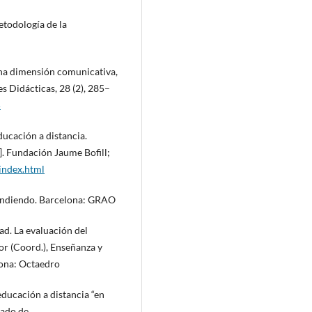
etodología de la
una dimensión comunicativa,
s Didácticas, 28 (2), 285–
5
ducación a distancia.
]. Fundación Jaume Bofill;
index.html
rendiendo. Barcelona: GRAO
ad. La evaluación del
or (Coord.), Enseñanza y
lona: Octaedro
educación a distancia “en
rado de