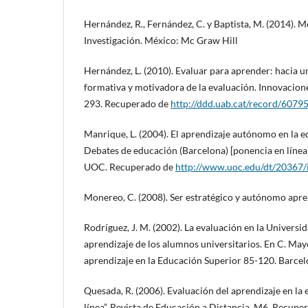
Hernández, R., Fernández, C. y Baptista, M. (2014). M
Investigación. México: Mc Graw Hill
Hernández, L. (2010). Evaluar para aprender: hacia 
formativa y motivadora de la evaluación. Innovacione
293. Recuperado de
http://ddd.uab.cat/record/6079
Manrique, L. (2004). El aprendizaje autónomo en la e
Debates de educación (Barcelona) [ponencia en línea
UOC. Recuperado de
http://www.uoc.edu/dt/20367/
Monereo, C. (2008). Ser estratégico y autónomo ap
Rodríguez, J. M. (2002). La evaluación en la Universid
aprendizaje de los alumnos universitarios. En C. May
aprendizaje en la Educación Superior 85-120. Barce
Quesada, R. (2006). Evaluación del aprendizaje en la 
línea”. Revista de Educación a Distancia. M6. Recupe