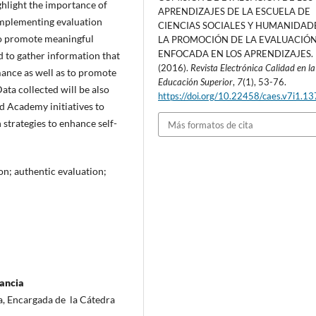
ighlight the importance of
APRENDIZAJES DE LA ESCUELA DE
implementing evaluation
CIENCIAS SOCIALES Y HUMANIDAD
to promote meaningful
LA PROMOCIÓN DE LA EVALUACIÓ
ENFOCADA EN LOS APRENDIZAJES.
d to gather information that
(2016).
Revista Electrónica Calidad en la
mance as well as to promote
Educación Superior
,
7
(1), 53-76.
ata collected will be also
https://doi.org/10.22458/caes.v7i1.1
d Academy initiatives to
strategies to enhance self-
Más formatos de cita
ion; authentic evaluation;
ancia
a, Encargada de la Cátedra