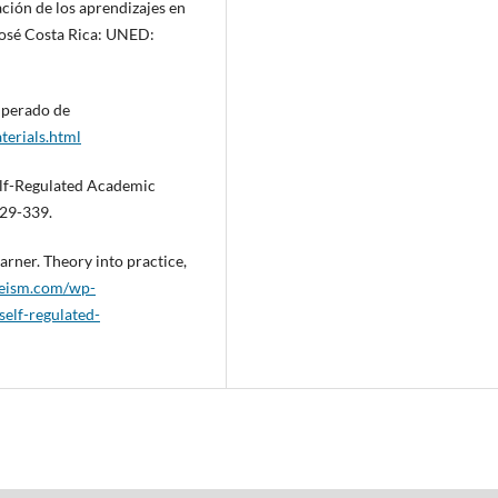
ación de los aprendizajes en
José Costa Rica: UNED:
cuperado de
erials.html
elf-Regulated Academic
329-339.
rner. Theory into practice,
heism.com/wp-
lf-regulated-