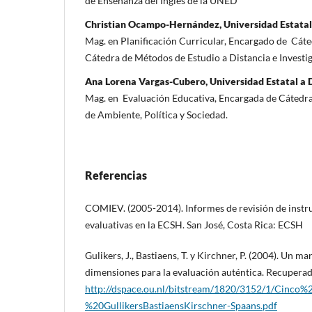
de Enseñanza del Inglés de la UNED
Christian Ocampo-Hernández, Universidad Estatal
Mag. en Planificación Curricular, Encargado de Cáte
Cátedra de Métodos de Estudio a Distancia e Invest
Ana Lorena Vargas-Cubero, Universidad Estatal a 
Mag. en Evaluación Educativa, Encargada de Cátedra
de Ambiente, Política y Sociedad.
Referencias
COMIEV. (2005-2014). Informes de revisión de instr
evaluativas en la ECSH. San José, Costa Rica: ECSH
Gulikers, J., Bastiaens, T. y Kirchner, P. (2004). Un m
dimensiones para la evaluación auténtica. Recupera
http://dspace.ou.nl/bitstream/1820/3152/1/Cinco
%20GullikersBastiaensKirschner-Spaans.pdf