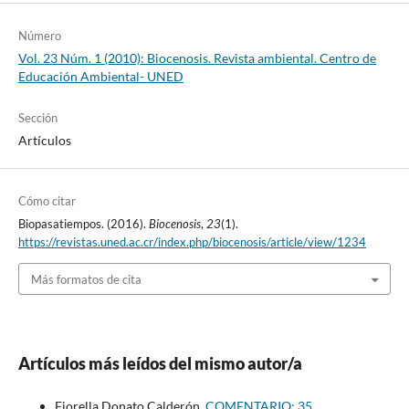
Número
Vol. 23 Núm. 1 (2010): Biocenosis. Revista ambiental. Centro de
Educación Ambiental- UNED
Sección
Artículos
Cómo citar
Biopasatiempos. (2016).
Biocenosis
,
23
(1).
https://revistas.uned.ac.cr/index.php/biocenosis/article/view/1234
Más formatos de cita
Artículos más leídos del mismo autor/a
Fiorella Donato Calderón,
COMENTARIO: 35