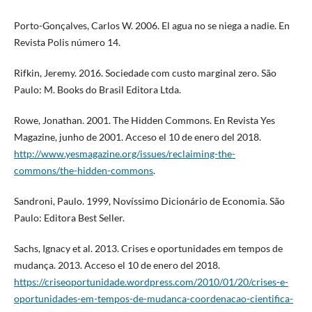
Porto-Gonçalves, Carlos W. 2006. El agua no se niega a nadie. En
Revista Polis número 14.
Rifkin, Jeremy. 2016. Sociedade com custo marginal zero. São
Paulo: M. Books do Brasil Editora Ltda.
Rowe, Jonathan. 2001. The Hidden Commons. En Revista Yes
Magazine, junho de 2001. Acceso el 10 de enero del 2018.
http://www.yesmagazine.org/issues/reclaiming-the-
commons/the-hidden-commons
.
Sandroni, Paulo. 1999, Novíssimo Dicionário de Economia. São
Paulo: Editora Best Seller.
Sachs, Ignacy et al. 2013. Crises e oportunidades em tempos de
mudança. 2013. Acceso el 10 de enero del 2018.
https://criseoportunidade.wordpress.com/2010/01/20/crises-e-
oportunidades-em-tempos-de-mudanca-coordenacao-cientifica-