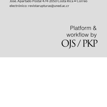
José. Apartado Postal 474-2050 Costa Rica • Correo
electrónico: revistarupturas@uned.ac.cr