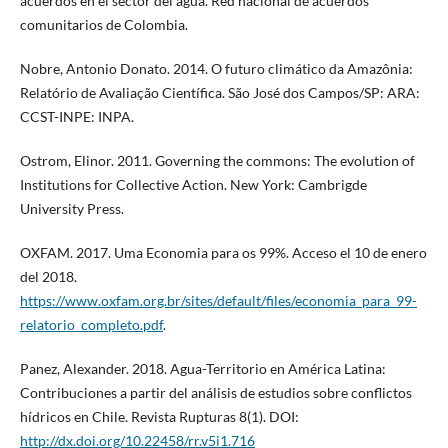
acuerdos en el sector del agua. Red nacional de acuerdos
comunitarios de Colombia.
Nobre, Antonio Donato. 2014. O futuro climático da Amazônia:
Relatório de Avaliação Científica. São José dos Campos/SP: ARA:
CCST-INPE: INPA.
Ostrom, Elinor. 2011. Governing the commons: The evolution of
Institutions for Collective Action. New York: Cambrigde
University Press.
OXFAM. 2017. Uma Economia para os 99%. Acceso el 10 de enero
del 2018.
https://www.oxfam.org.br/sites/default/files/economia_para_99-
relatorio_completo.pdf
.
Panez, Alexander. 2018. Agua-Territorio en América Latina:
Contribuciones a partir del análisis de estudios sobre conflictos
hídricos en Chile. Revista Rupturas 8(1). DOI:
http://dx.doi.org/10.22458/rr.v5i1.716