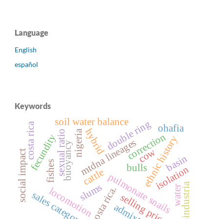
Language
English
español
Keywords
soil water balance
double ring
costa rica
ohafia
hybrid
nigeria
sexual ratio
correction
fecundity
ethnic history
mtdna lineages
buoyancy
cow
social impact
basin
fishes
bulls
isolation
cattle
pulmonate snails
agroindustria
slums
water
costa rica.
locomotion
sales category.
selling price
admixture