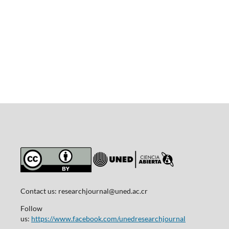
Contact us:
researchjournal@uned.ac.cr
Follow
us:
https://www.facebook.com/unedresearchjournal