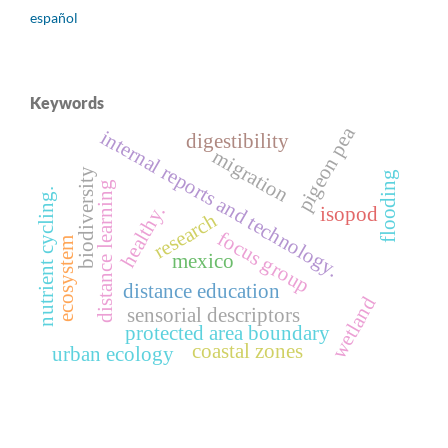
español
Keywords
pigeon pea
internal reports and technology.
digestibility
migration
biodiversity
flooding
distance learning
nutrient cycling.
healthy.
isopod
research
focus group
ecosystem
mexico
distance education
wetland
sensorial descriptors
protected area boundary
coastal zones
urban ecology