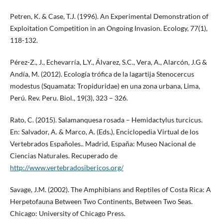
Petren, K. & Case, T.J. (1996). An Experimental Demonstration of
Exploitation Competition in an Ongoing Invasion. Ecology, 77(1),
118-132.
Pérez-Z., J., Echevarría, L.Y., Álvarez, S.C., Vera, A., Alarcón, J.G &
Andía, M. (2012). Ecología trófica de la lagartija Stenocercus
modestus (Squamata: Tropiduridae) en una zona urbana, Lima,
Perú. Rev. Peru. Biol., 19(3), 323 – 326.
Rato, C. (2015). Salamanquesa rosada – Hemidactylus turcicus.
En: Salvador, A. & Marco, A. (Eds.), Enciclopedia Virtual de los
Vertebrados Españoles.. Madrid, España: Museo Nacional de
Ciencias Naturales. Recuperado de
http://www.vertebradosibericos.org/
Savage, J.M. (2002). The Amphibians and Reptiles of Costa Rica: A
Herpetofauna Between Two Continents, Between Two Seas.
Chicago: University of Chicago Press.