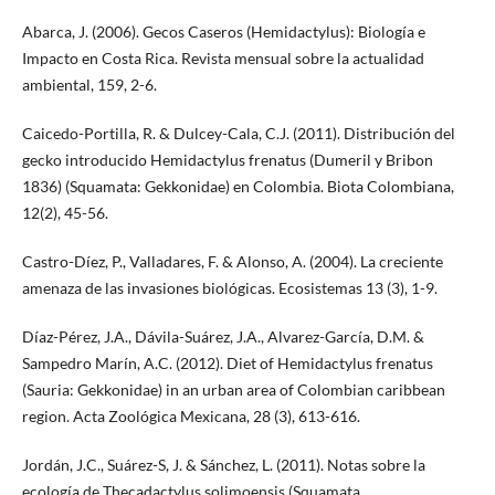
Abarca, J. (2006). Gecos Caseros (Hemidactylus): Biología e
Impacto en Costa Rica. Revista mensual sobre la actualidad
ambiental, 159, 2-6.
Caicedo-Portilla, R. & Dulcey-Cala, C.J. (2011). Distribución del
gecko introducido Hemidactylus frenatus (Dumeril y Bribon
1836) (Squamata: Gekkonidae) en Colombia. Biota Colombiana,
12(2), 45-56.
Castro-Díez, P., Valladares, F. & Alonso, A. (2004). La creciente
amenaza de las invasiones biológicas. Ecosistemas 13 (3), 1-9.
Díaz-Pérez, J.A., Dávila-Suárez, J.A., Alvarez-García, D.M. &
Sampedro Marín, A.C. (2012). Diet of Hemidactylus frenatus
(Sauria: Gekkonidae) in an urban area of Colombian caribbean
region. Acta Zoológica Mexicana, 28 (3), 613-616.
Jordán, J.C., Suárez-S, J. & Sánchez, L. (2011). Notas sobre la
ecología de Thecadactylus solimoensis (Squamata,