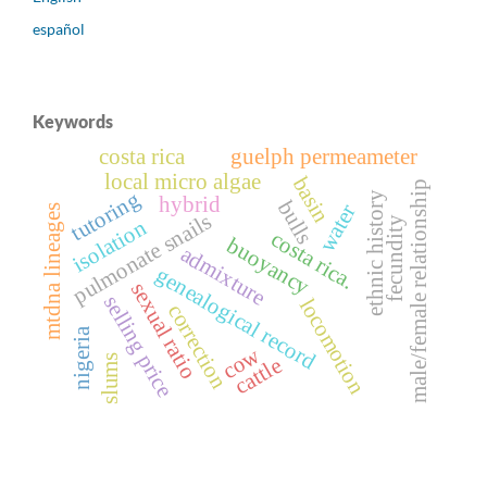
español
Keywords
costa rica
guelph permeameter
local micro algae
basin
male/female relationship
tutoring
ethnic history
hybrid
bulls
water
mtdna lineages
pulmonate snails
fecundity
isolation
costa rica.
buoyancy
admixture
genealogical record
sexual ratio
selling price
locomotion
correction
nigeria
cow
slums
cattle