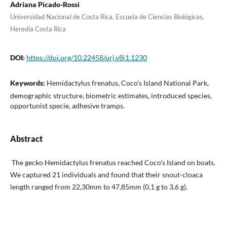
Adriana Picado-Rossi
Universidad Nacional de Costa Rica, Escuela de Ciencias Biológicas,
Heredia Costa Rica
DOI:
https://doi.org/10.22458/urj.v8i1.1230
Keywords:
Hemidactylus frenatus, Coco’s Island National Park,
demographic structure, biometric estimates, introduced species,
opportunist specie, adhesive tramps.
Abstract
The gecko Hemidactylus frenatus reached Coco’s Island on boats.
We captured 21 individuals and found that their snout-cloaca
length ranged from 22,30mm to 47,85mm (0,1 g to 3,6 g).