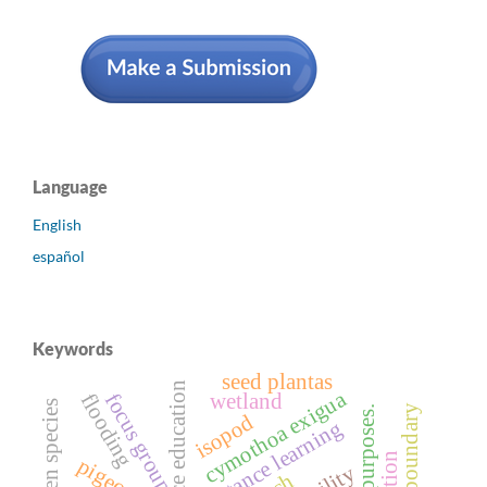
Language
English
español
Keywords
seed plantas
distance education
cymothoa exigua
focus group
wetland
flooding
alien species
isopod
distance learning