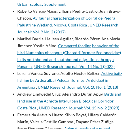
Urban Ecology Supplement
Roberto Vargas-Masis, Lilliana Piedra-Castro, Juan Bravo-
Chacón,
Avifaunal characterization of Corral de Piedra
Palustrine Wetland, Nicoya, Costa Rica
,
UNED Research
Journal: Vol. 9 No. 2 (2017)
Maribel Barria, Heileen Aguilar, Ricardo Pérez, Ana María
Jiménez, Yostin Añino,
Compared feeding behavior of the
bird Numenius phaeopus (Charadriiformes: Scolopacidae)
in its northbound and southbound migrations through
Panama
,
UNED Research Journal: Vol. 14 No. 1 (2022)
Lorena Vanesa Sovrano, Adolfo Héctor Beltzer,
Active bait-
fishing by Ardea alba (Pelecaniformes: Ardeidae) in
Argentina
,
UNED Research Journal: Vol. 10 No. 1 (2018)
Andrew Lindwedel Cruz, Alejandro Durán Apuy,
Birds and
land use in the Achiote Interurban Biological Corridor,
Costa Rica
,
UNED Research Journal: Vol. 15 No. 2 (2023)
Esmeralda Arévalo Huezo, Silvio Boyat, Hilary Calderón
Marín, Valeria Castillo Gamboa , Dayana Pérez Zúñiga,
Steve Stephens Cárdenas ,
Avian diversity of a mixed