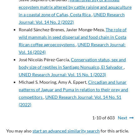
ecosystem matrix altered by cattle raising and aquaculture
in a coastal zone of Cañas, Costa Rica
,
UNED Research
Journal: Vol. 14 No. 2 (2022)
Ronald Sánchez-Brenes, Javier Monge-Meza,
The role of
wild mammals in seed dispersal and food chain in Costa
Rican coffee agroecosystems
,
UNED Research Journal:
Vol. 16 (2024)
José Nicolás Pérez-García,
Conservation status, sex and
body size of reptiles in Santiago Nonualco, El Salvador
,
UNED Research Journal: Vol. 15 No. 1 (2023)
Michael S. Mooring, Amy A. Eppert,
Circadian and lunar
patterns of Jaguar and Puma in relation to their prey and
competitors
,
UNED Research Journal: Vol. 14 No. S1
(2022)
1-10 of 603
Next
You may also
start an advanced similarity search
for this article.