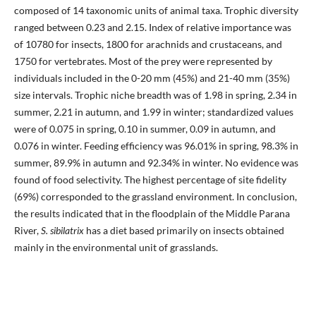
composed of 14 taxonomic units of animal taxa. Trophic diversity
ranged between 0.23 and 2.15. Index of relative importance was
of 10780 for insects, 1800 for arachnids and crustaceans, and
1750 for vertebrates. Most of the prey were represented by
individuals included in the 0-20 mm (45%) and 21-40 mm (35%)
size intervals. Trophic niche breadth was of 1.98 in spring, 2.34 in
summer, 2.21 in autumn, and 1.99 in winter; standardized values
were of 0.075 in spring, 0.10 in summer, 0.09 in autumn, and
0.076 in winter. Feeding efficiency was 96.01% in spring, 98.3% in
summer, 89.9% in autumn and 92.34% in winter. No evidence was
found of food selectivity. The highest percentage of site fidelity
(69%) corresponded to the grassland environment. In conclusion,
the results indicated that in the floodplain of the Middle Parana
River,
S. sibilatrix
has a diet based primarily on insects obtained
mainly in the environmental unit of grasslands.