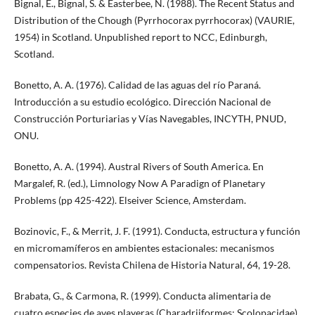
Bignal, E., Bignal, S. & Easterbee, N. (1988). The Recent Status and
Distribution of the Chough (Pyrrhocorax pyrrhocorax) (VAURIE,
1954) in Scotland. Unpublished report to NCC, Edinburgh,
Scotland.
Bonetto, A. A. (1976). Calidad de las aguas del río Paraná.
Introducción a su estudio ecológico. Dirección Nacional de
Construcción Porturiarias y Vías Navegables, INCYTH, PNUD,
ONU.
Bonetto, A. A. (1994). Austral Rivers of South America. En
Margalef, R. (ed.), Limnology Now A Paradign of Planetary
Problems (pp 425-422). Elseiver Science, Amsterdam.
Bozinovic, F., & Merrit, J. F. (1991). Conducta, estructura y función
en micromamíferos en ambientes estacionales: mecanismos
compensatorios. Revista Chilena de Historia Natural, 64, 19-28.
Brabata, G., & Carmona, R. (1999). Conducta alimentaria de
cuatro especies de aves playeras (Charadriiformes: Scolopacidae)