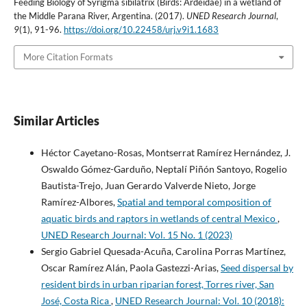
Feeding Biology of Syrigma sibilatrix (Birds: Ardeidae) in a wetland of
the Middle Parana River, Argentina. (2017).
UNED Research Journal
,
9
(1), 91-96.
https://doi.org/10.22458/urj.v9i1.1683
More Citation Formats
Similar Articles
Héctor Cayetano-Rosas, Montserrat Ramírez Hernández, J.
Oswaldo Gómez-Garduño, Neptalí Piñón Santoyo, Rogelio
Bautista-Trejo, Juan Gerardo Valverde Nieto, Jorge
Ramírez-Albores,
Spatial and temporal composition of
aquatic birds and raptors in wetlands of central Mexico
,
UNED Research Journal: Vol. 15 No. 1 (2023)
Sergio Gabriel Quesada-Acuña, Carolina Porras Martínez,
Oscar Ramírez Alán, Paola Gastezzi-Arias,
Seed dispersal by
resident birds in urban riparian forest, Torres river, San
José, Costa Rica
,
UNED Research Journal: Vol. 10 (2018):