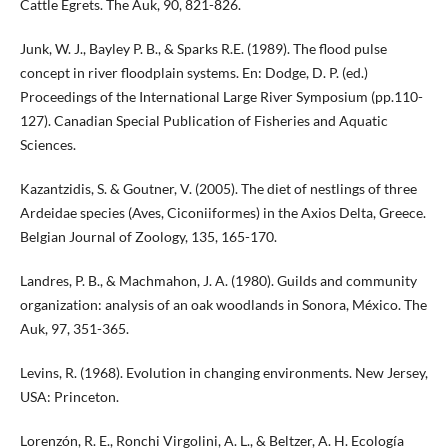
Cattle Egrets. The Auk, 90, 821-826.
Junk, W. J., Bayley P. B., & Sparks R.E. (1989). The flood pulse
concept in river floodplain systems. En: Dodge, D. P. (ed.)
Proceedings of the International Large River Symposium (pp.110-
127). Canadian Special Publication of Fisheries and Aquatic
Sciences.
Kazantzidis, S. & Goutner, V. (2005). The diet of nestlings of three
Ardeidae species (Aves, Ciconiiformes) in the Axios Delta, Greece.
Belgian Journal of Zoology, 135, 165-170.
Landres, P. B., & Machmahon, J. A. (1980). Guilds and community
organization: analysis of an oak woodlands in Sonora, México. The
Auk, 97, 351-365.
Levins, R. (1968). Evolution in changing environments. New Jersey,
USA: Princeton.
Lorenzón, R. E., Ronchi Virgolini, A. L., & Beltzer, A. H. Ecología