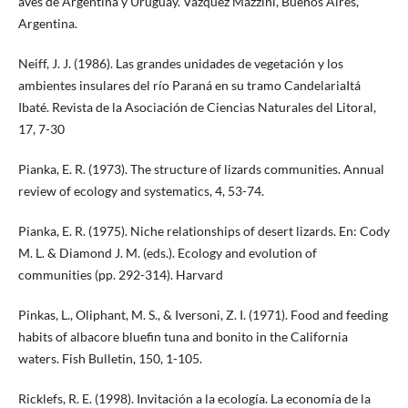
aves de Argentina y Uruguay. Vazquez Mazzini, Buenos Aires,
Argentina.
Neiff, J. J. (1986). Las grandes unidades de vegetación y los
ambientes insulares del río Paraná en su tramo CandelariaItá
Ibaté. Revista de la Asociación de Ciencias Naturales del Litoral,
17, 7-30
Pianka, E. R. (1973). The structure of lizards communities. Annual
review of ecology and systematics, 4, 53-74.
Pianka, E. R. (1975). Niche relationships of desert lizards. En: Cody
M. L. & Diamond J. M. (eds.). Ecology and evolution of
communities (pp. 292-314). Harvard
Pinkas, L., Oliphant, M. S., & Iversoni, Z. I. (1971). Food and feeding
habits of albacore bluefin tuna and bonito in the California
waters. Fish Bulletin, 150, 1-105.
Ricklefs, R. E. (1998). Invitación a la ecología. La economía de la