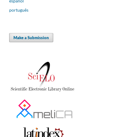
español
português
Make a Submission