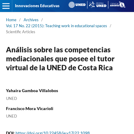
Innovaciones Educativas
Home
/
Archives
/
Vol. 17 No. 22 (2015): Teaching work in educational spaces
/
Scientific Articles
Análisis sobre las competencias
mediacionales que posee el tutor
virtual de la UNED de Costa Rica
Yahaira Gamboa Villalobos
UNED
Francisco Mora Vicarioli
UNED
DOI:
https://doi.org/10.22458/ie.v17i22.1098