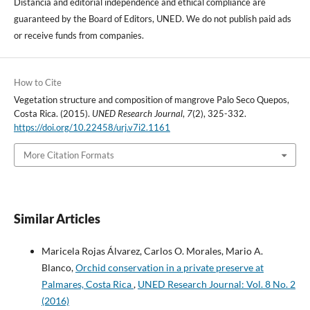
Distancia and editorial independence and ethical compliance are
guaranteed by the Board of Editors, UNED. We do not publish paid ads
or receive funds from companies.
How to Cite
Vegetation structure and composition of mangrove Palo Seco Quepos,
Costa Rica. (2015).
UNED Research Journal
,
7
(2), 325-332.
https://doi.org/10.22458/urj.v7i2.1161
More Citation Formats
Similar Articles
Maricela Rojas Álvarez, Carlos O. Morales, Mario A.
Blanco,
Orchid conservation in a private preserve at
Palmares, Costa Rica
,
UNED Research Journal: Vol. 8 No. 2
(2016)