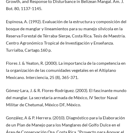
Growth, and Response to Disturbance in Belizean Mangal. Am. J.
Bot. 80, 1137-1145.
Espinosa, A. (1992). Evaluación de la estructura y composición del
bosque de manglar y lineamientos para su manejo silvícola en la
Reserva Forestal de Térraba-Sierpe, Costa Rica. Tesis de Maestría.
Centro Agronómico Tropical de Investigación y Enseñanza.
Turrialba, Cartago.160 p.
Flores J. & Yeaton, R. (2000). La importancia de la competencia en
la organización de las comunidades vegetales en el Altiplano
Mexicano. Interciencia, 25 (8), 365-371.
Gómez-Lara, J. & R. Flores-Rodríguez. (2003). El fascinante mundo
del manglar. La secretaria armada de México, IV Sector Naval
Militar de Chetumal, México DF, México.
González, A & P. Herrera. (2010). Diagnóstico para la Elaboración
de un Plan de Manejo para los Manglares del Golfo Dulce en el
Área de Conservación Osa, Costa Rica. “Proyecto para Apoyar el