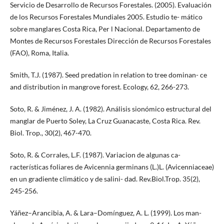
Servicio de Desarrollo de Recursos Forestales. (2005). Evaluación
de los Recursos Forestales Mundiales 2005. Estudio te- mático
sobre manglares Costa Rica, Per l Nacional. Departamento de
Montes de Recursos Forestales Dirección de Recursos Forestales
(FAO), Roma, Italia.
Smith, T.J. (1987). Seed predation in relation to tree dominan- ce
and distribution in mangrove forest. Ecology, 62, 266-273.
Soto, R. & Jiménez, J. A. (1982). Análisis sionómico estructural del
manglar de Puerto Soley, La Cruz Guanacaste, Costa Rica. Rev.
Biol. Trop., 30(2), 467-470.
Soto, R. & Corrales, L.F. (1987). Variacion de algunas ca-
racterísticas foliares de Avicennia germinans (L.)L. (Avicenniaceae)
en un gradiente climático y de salini- dad. Rev.Biol.Trop. 35(2),
245-256.
Yáñez–Arancibia, A. & Lara–Domínguez, A. L. (1999). Los man-