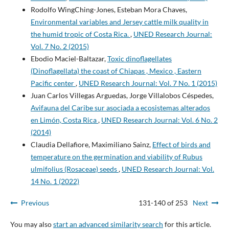
Rodolfo WingChing-Jones, Esteban Mora Chaves,
Environmental variables and Jersey cattle milk quality in
the humid tropic of Costa Rica.
,
UNED Research Journal:
Vol. 7 No. 2 (2015)
Ebodio Maciel-Baltazar,
Toxic dinoflagellates
(Dinoflagellata) the coast of Chiapas , Mexico , Eastern
Pacific center
,
UNED Research Journal: Vol. 7 No. 1 (2015)
Juan Carlos Villegas Arguedas, Jorge Villalobos Céspedes,
Avifauna del Caribe sur asociada a ecosistemas alterados
en Limón, Costa Rica
,
UNED Research Journal: Vol. 6 No. 2
(2014)
Claudia Dellafiore, Maximiliano Sainz,
Effect of birds and
temperature on the germination and viability of Rubus
ulmifolius (Rosaceae) seeds
,
UNED Research Journal: Vol.
14 No. 1 (2022)
Previous
131-140 of 253
Next
You may also
start an advanced similarity search
for this article.