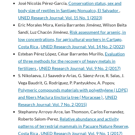
José Nicolás Pérez-García,
Conservation status, sex and
body size of reptiles in Santiago Nonualco, El Salvador
,
UNED Research Journal: Vol. 15 No. 1 (2023)
Eric Morales Mora, Kenia Barrantes Jiménez, Wilson Beita
Sandí, Luz Chacón Jiménez,
Risk assessment for arsenic, in
low concentrations, for agricultural workers in Cartago,
Costa Rica
,
UNED Research Journal: Vol. 14 No. 2 (2022)
Esteban Pérez López, César Barrantes Murillo,
Evaluation
of three methods for the recovery of heavy metals in
fertilizers
,
UNED Research Journal: Vol. 9 No. 2 (2017)
S. Nikolaeva, J.J Saavedra-Arias, G. Sáenz-Arce, R. Salas, J.
Vega Baudrit, G. Rodríguez, P. Pantyukhov, A. Popov,
Polymeric compounds materials with polyethylene ( LDPE)
and fibers Maclura tinctoria tree ( Moraceae )
,
UNED
Research Journal: Vol. 7 No. 2 (2015)
Stephanny Arroyo-Arce, Ian Thomson, Carlos Fernandez,
Roberto Salom-Perez,
Relative abundance and activity
patterns of terrestrial mammals in Pacuare Nature Reserve,
Costa Rica
,
UNED Research Journal: Vol. 9 No. 1 (2017)