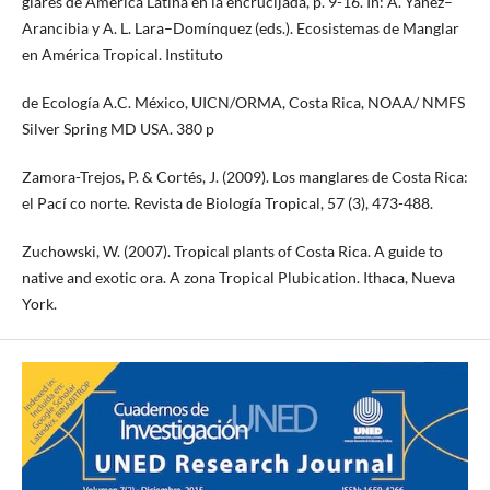
glares de América Latina en la encrucijada, p. 9-16. In: A. Yáñez–
Arancibia y A. L. Lara–Domínquez (eds.). Ecosistemas de Manglar
en América Tropical. Instituto
de Ecología A.C. México, UICN/ORMA, Costa Rica, NOAA/ NMFS
Silver Spring MD USA. 380 p
Zamora-Trejos, P. & Cortés, J. (2009). Los manglares de Costa Rica:
el Pací co norte. Revista de Biología Tropical, 57 (3), 473-488.
Zuchowski, W. (2007). Tropical plants of Costa Rica. A guide to
native and exotic ora. A zona Tropical Plubication. Ithaca, Nueva
York.