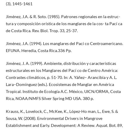
(3), 1445-1461
Jiménez, J.A. & R. Soto. (1985). Patrones regionales en la estruc-
tura y composición orística de los manglares de la cos- ta Pací ca
de Costa Rica. Rev. Biol. Trop. 33, 25-37.
Jiménez, J.A. (1994). Los manglares del Pací co Centroamericano.
EFUNA. Heredia, Costa Rica.336 Pp.
Jiménez, J. A. (1999). Ambiente, distribución y características
estructurales en los Manglares del Pací co de Centro América:
Contrastes climáticos, p. 51-70. In: A. Yáñez– Arancibia y A. L.
Lara–Domínguez (eds.). Ecosistemas de Manglar en América
Tropical. Instituto de Ecología A.C. México, UICN/ORMA, Costa
Rica, NOAA/NMFS Silver Spring MD USA. 380 p.
Krauss, K., Lovelock, C., McKee, K., López-Ho man, L., Ewe, S. &
Sousa, W. (2008). Environmental Drivers in Mangrove
Establishment and Early. Development: A Review. Aquat. Bot. 89,