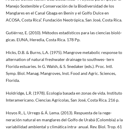
Manejo Sostenible y Conservación de la Biodiversidad de los
Manglares en el Canal Gbaga en Benín y el Golfo Dulce en
ACOSA, Costa Rica”. Fundación Neotrópica, San José, Costa Rica.
Gutiérrez, E. (2010). Métodos estadísticos para las ciencias bioló-
gicas. EUNA, Heredia, Costa Rica. 178 Pp.
Hicks, D.B. & Burns, L.A. (1975). Mangrove metabolic response to
alternation of natural freshwater drainage to southwes- tern
Florida estuaries. In G. Walsh, & S. Snedaker (eds.). Proc. Intl.
Symp. Biol. Manag. Mangroves, Inst. Food and Agric. Sciences,
Florida.
Holdridge, L.R. (1978). Ecología basada en zonas de vida. Instituto
Interamericano. Ciencias Agrícolas, San José, Costa Rica. 216 p.
Hoyos R., L. Urrego & Á. Lema. (2013). Respuesta de la rege-
neración natural en manglares del Golfo de Urabá (Colombia) a la
variabilidad ambiental y climática intra- anual. Rev. Biol. Trop. 61