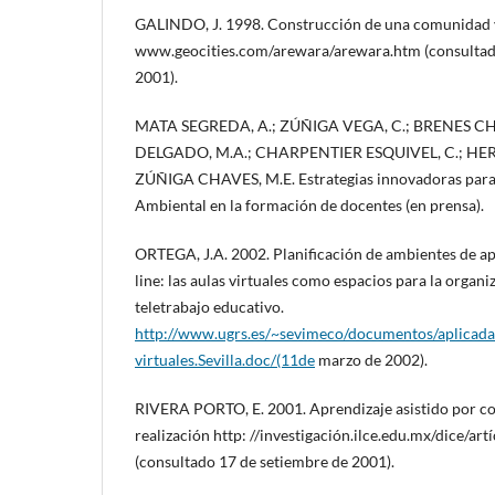
GALINDO, J. 1998. Construcción de una comunidad vi
www.geocities.com/arewara/arewara.htm (consultado
2001).
MATA SEGREDA, A.; ZÚÑIGA VEGA, C.; BRENES CH
DELGADO, M.A.; CHARPENTIER ESQUIVEL, C.; HE
ZÚÑIGA CHAVES, M.E. Estrategias innovadoras para 
Ambiental en la formación de docentes (en prensa).
ORTEGA, J.A. 2002. Planificación de ambientes de ap
line: las aulas virtuales como espacios para la organiz
teletrabajo educativo.
http://www.ugrs.es/~sevimeco/documentos/aplicada
virtuales.Sevilla.doc/(11de
marzo de 2002).
RIVERA PORTO, E. 2001. Aprendizaje asistido por c
realización http: //investigación.ilce.edu.mx/dice/art
(consultado 17 de setiembre de 2001).