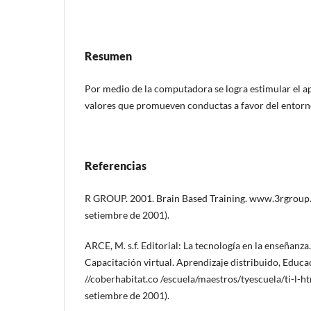
Resumen
Por medio de la computadora se logra estimular el a
valores que promueven conductas a favor del entorn
Referencias
R GROUP. 2001. Brain Based Training. www.3rgroup.o
setiembre de 2001).
ARCE, M. s.f. Editorial: La tecnología en la enseñanz
Capacitación virtual. Aprendizaje distribuido, Educac
//coberhabitat.co /escuela/maestros/tyescuela/ti-l-ht
setiembre de 2001).