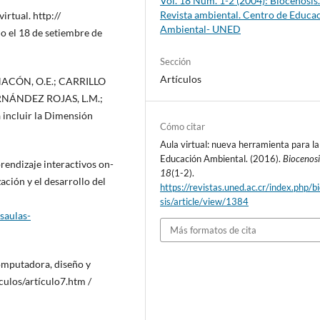
Vol. 18 Núm. 1-2 (2004): Biocenosis
Revista ambiental. Centro de Educa
rtual. http://
Ambiental- UNED
 el 18 de setiembre de
Sección
Artículos
ACÓN, O.E.; CARRILLO
RNÁNDEZ ROJAS, L.M.;
incluir la Dimensión
Cómo citar
Aula virtual: nueva herramienta para la
Educación Ambiental. (2016).
Biocenosi
rendizaje interactivos on-
18
(1-2).
ación y el desarrollo del
https://revistas.uned.ac.cr/index.php/b
sis/article/view/1384
saulas-
Más formatos de cita
omputadora, diseño y
ículos/artículo7.htm /