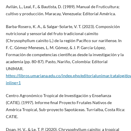
Avilán, L., Leal, F., & Bautista, D. (1989). Manual de Fruticultura;
cultivo y producción. Maracay, Venezuela: Editorial América.
Barba-Rosero, K. A., & Salgar-Solarte, V. T. (2023). Composición
nutricional y sensorial del fruto tradicional caimito
(Chrysophyllum cainito L.) de la región Pacífico sur nariñense. In
F. C. Gómez-Meneses, L. M. Gómez, & J. P. García-López,
Formación de competencias científicas desde la investigación y la
academia (pp. 80-87). Pasto, Nariño, Colombia: Editorial
UNIMAR.
https://libros.umariana.edu.co/index.php/editorialunimar/catalog/
inline=1
Centro Agronómico Tropical de Investigación y Enseñanza
(CATIE). (1997). Informe final Proyecto Frutales Nativos de
América Tropical, Sub-proyecto Sapotáceas. Turrialba, Costa Rica:
CATIE.
Doan, H. V., & Le, T. P. (2020). Chrysophyllum cainito: a tropical