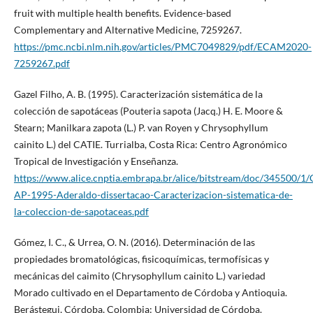
fruit with multiple health benefits. Evidence-based
Complementary and Alternative Medicine, 7259267.
https://pmc.ncbi.nlm.nih.gov/articles/PMC7049829/pdf/ECAM2020-
7259267.pdf
Gazel Filho, A. B. (1995). Caracterización sistemática de la
colección de sapotáceas (Pouteria sapota (Jacq.) H. E. Moore &
Stearn; Manilkara zapota (L.) P. van Royen y Chrysophyllum
cainito L.) del CATIE. Turrialba, Costa Rica: Centro Agronómico
Tropical de Investigación y Enseñanza.
https://www.alice.cnptia.embrapa.br/alice/bitstream/doc/345500/1
AP-1995-Aderaldo-dissertacao-Caracterizacion-sistematica-de-
la-coleccion-de-sapotaceas.pdf
Gómez, I. C., & Urrea, O. N. (2016). Determinación de las
propiedades bromatológicas, fisicoquímicas, termofísicas y
mecánicas del caimito (Chrysophyllum cainito L.) variedad
Morado cultivado en el Departamento de Córdoba y Antioquia.
Berástegui, Córdoba, Colombia: Universidad de Córdoba.