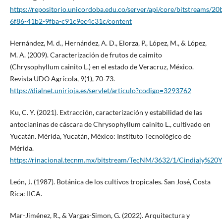
https://repositorio.unicordoba.edu.co/server/api/core/bitstreams/2
6f86-41b2-9fba-c91c9ec4c31c/content
Hernández, M. d., Hernández, A. D., Elorza, P., López, M., & López,
M. A. (2009). Caracterización de frutos de caimito
(Chrysophyllum cainito L.) en el estado de Veracruz, México.
Revista UDO Agrícola, 9(1), 70-73.
https://dialnet.unirioja.es/servlet/articulo?codigo=3293762
Ku, C. Y. (2021). Extracción, caracterización y estabilidad de las
antocianinas de cáscara de Chrysophyllum cainito L., cultivado en
Yucatán. Mérida, Yucatán, México: Instituto Tecnológico de
Mérida.
https://rinacional.tecnm.mx/bitstream/TecNM/3632/1/Cindialy%
León, J. (1987). Botánica de los cultivos tropicales. San José, Costa
Rica: IICA.
Mar-Jiménez, R., & Vargas-Simon, G. (2022). Arquitectura y