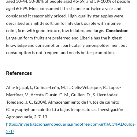
aged 30-44, 50-88% of people aged 45-59, and 59-100% of people
aged 60-99. Most consumed it fresh, once or twice a year and
considered it reasonably priced. High-quality star apples were
described as slightly soft, uniformly dark purple with intense
color, firm with good texture, low in latex, and large.
Conclusion
:
Large uniform fruits are preferred and Liberia has the highest
knowledge and consumption, particularly among older men, but
consumption is not frequent and needs better promotion.
References
Alia-Tejacal, I., Colinas-León, M. T., Celis-Velazquez, R., López-
Martínez, V., Acosta-Durán, C. M., Guillen, D., & Hernández-
Toledano, J. C. (2004). Almacenamiento de frutos de caimito
(Chrysophyllum cainito L.) a bajas temperaturas. Investigación
Agropecuaria, 2, 7-13.
https://investigacionagropecuaria.jimdofree.com/art%C3%ADculos-
2-1/