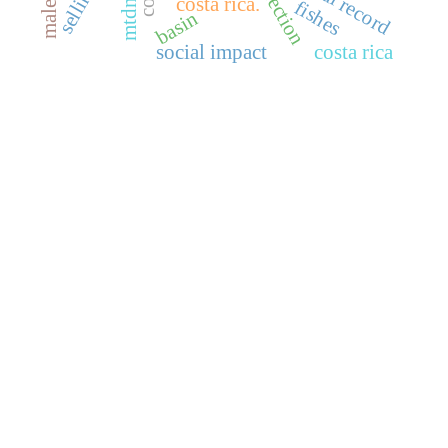
correction
costa rica.
fishes
basin
social impact
costa rica