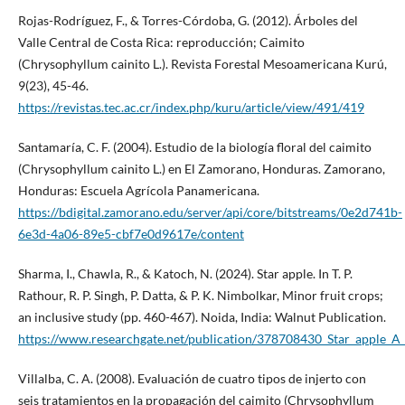
Rojas-Rodríguez, F., & Torres-Córdoba, G. (2012). Árboles del
Valle Central de Costa Rica: reproducción; Caimito
(Chrysophyllum cainito L.). Revista Forestal Mesoamericana Kurú,
9(23), 45-46.
https://revistas.tec.ac.cr/index.php/kuru/article/view/491/419
Santamaría, C. F. (2004). Estudio de la biología floral del caimito
(Chrysophyllum cainito L.) en El Zamorano, Honduras. Zamorano,
Honduras: Escuela Agrícola Panamericana.
https://bdigital.zamorano.edu/server/api/core/bitstreams/0e2d741b-
6e3d-4a06-89e5-cbf7e0d9617e/content
Sharma, I., Chawla, R., & Katoch, N. (2024). Star apple. In T. P.
Rathour, R. P. Singh, P. Datta, & P. K. Nimbolkar, Minor fruit crops;
an inclusive study (pp. 460-467). Noida, India: Walnut Publication.
https://www.researchgate.net/publication/378708430_Star_apple_A
Villalba, C. A. (2008). Evaluación de cuatro tipos de injerto con
seis tratamientos en la propagación del caimito (Chrysophyllum