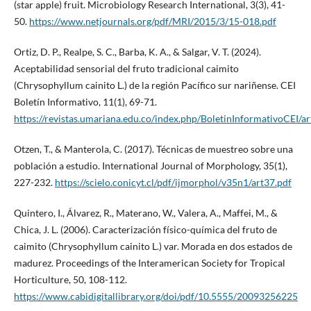
(star apple) fruit. Microbiology Research International, 3(3), 41-
50.
https://www.netjournals.org/pdf/MRI/2015/3/15-018.pdf
Ortiz, D. P., Realpe, S. C., Barba, K. A., & Salgar, V. T. (2024).
Aceptabilidad sensorial del fruto tradicional caimito
(Chrysophyllum cainito L.) de la región Pacífico sur nariñense. CEI
Boletín Informativo, 11(1), 69-71.
https://revistas.umariana.edu.co/index.php/BoletinInformativoCEI/a
Otzen, T., & Manterola, C. (2017). Técnicas de muestreo sobre una
población a estudio. International Journal of Morphology, 35(1),
227-232.
https://scielo.conicyt.cl/pdf/ijmorphol/v35n1/art37.pdf
Quintero, I., Álvarez, R., Materano, W., Valera, A., Maffei, M., &
Chica, J. L. (2006). Caracterización físico-química del fruto de
caimito (Chrysophyllum cainito L.) var. Morada en dos estados de
madurez. Proceedings of the Interamerican Society for Tropical
Horticulture, 50, 108-112.
https://www.cabidigitallibrary.org/doi/pdf/10.5555/20093256225