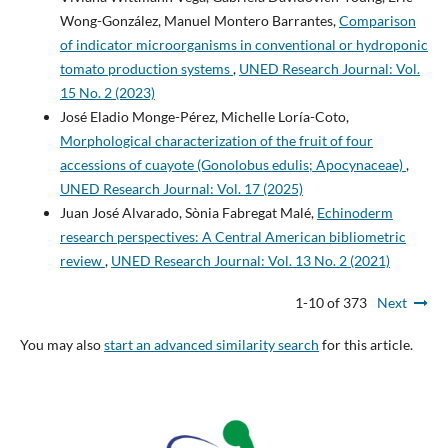
Wong-González, Manuel Montero Barrantes,
Comparison
of indicator microorganisms in conventional or hydroponic
tomato production systems
,
UNED Research Journal: Vol.
15 No. 2 (2023)
José Eladio Monge-Pérez, Michelle Loría-Coto,
Morphological characterization of the fruit of four
accessions of cuayote (Gonolobus edulis; Apocynaceae)
,
UNED Research Journal: Vol. 17 (2025)
Juan José Alvarado, Sònia Fabregat Malé,
Echinoderm
research perspectives: A Central American bibliometric
review
,
UNED Research Journal: Vol. 13 No. 2 (2021)
1-10 of 373
Next
You may also
start an advanced similarity search
for this article.