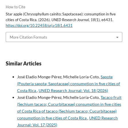
How to Cite
Star apple (Chrysophyllum cainito; Sapotaceae): consumption in five
cities of Costa Rica. (2026).
UNED Research Journal
,
18
(1), e6431.
https://doi.org/10.22458/urj.v18i1.6431
More Citation Formats
Similar Articles
José Eladio Monge-Pérez, Michelle Loría-Coto,
Sapote
(Pouteria sapota; Sapotaceae) consumption in five cities of
Costa Rica
,
UNED Research Journal: Vol. 18 (2026)
José Eladio Monge-Pérez, Michelle Loría-Coto,
Tacaco fruit
(Sechium tacaco; Cucurbitaceae) consumption in five cities
of Costa Rica of tacaco (Sechium tacaco; Cucurbitaceae)
consumption in five cities of Costa Rica
,
UNED Research
Journal: Vol. 17 (2025)