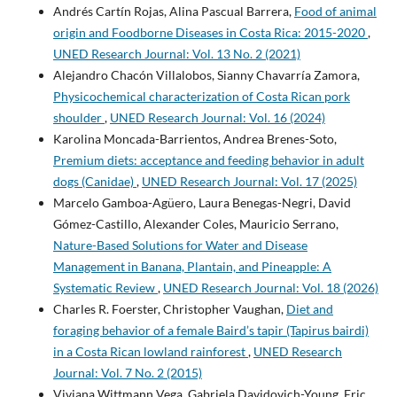
Andrés Cartín Rojas, Alina Pascual Barrera,
Food of animal
origin and Foodborne Diseases in Costa Rica: 2015-2020
,
UNED Research Journal: Vol. 13 No. 2 (2021)
Alejandro Chacón Villalobos, Sianny Chavarría Zamora,
Physicochemical characterization of Costa Rican pork
shoulder
,
UNED Research Journal: Vol. 16 (2024)
Karolina Moncada-Barrientos, Andrea Brenes-Soto,
Premium diets: acceptance and feeding behavior in adult
dogs (Canidae)
,
UNED Research Journal: Vol. 17 (2025)
Marcelo Gamboa-Agüero, Laura Benegas-Negri, David
Gómez-Castillo, Alexander Coles, Mauricio Serrano,
Nature-Based Solutions for Water and Disease
Management in Banana, Plantain, and Pineapple: A
Systematic Review
,
UNED Research Journal: Vol. 18 (2026)
Charles R. Foerster, Christopher Vaughan,
Diet and
foraging behavior of a female Baird’s tapir (Tapirus bairdi)
in a Costa Rican lowland rainforest
,
UNED Research
Journal: Vol. 7 No. 2 (2015)
Viviana Wittmann Vega, Gabriela Davidovich-Young, Eric