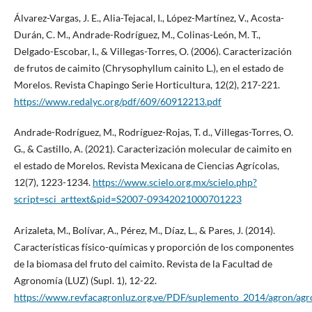
Álvarez-Vargas, J. E., Alia-Tejacal, I., López-Martínez, V., Acosta-
Durán, C. M., Andrade-Rodríguez, M., Colinas-León, M. T.,
Delgado-Escobar, I., & Villegas-Torres, O. (2006). Caracterización
de frutos de caimito (Chrysophyllum cainito L.), en el estado de
Morelos. Revista Chapingo Serie Horticultura, 12(2), 217-221.
https://www.redalyc.org/pdf/609/60912213.pdf
Andrade-Rodríguez, M., Rodríguez-Rojas, T. d., Villegas-Torres, O.
G., & Castillo, A. (2021). Caracterización molecular de caimito en
el estado de Morelos. Revista Mexicana de Ciencias Agrícolas,
12(7), 1223-1234.
https://www.scielo.org.mx/scielo.php?
script=sci_arttext&pid=S2007-09342021000701223
Arizaleta, M., Bolívar, A., Pérez, M., Díaz, L., & Pares, J. (2014).
Características físico-químicas y proporción de los componentes
de la biomasa del fruto del caimito. Revista de la Facultad de
Agronomía (LUZ) (Supl. 1), 12-22.
https://www.revfacagronluz.org.ve/PDF/suplemento_2014/agron/ag