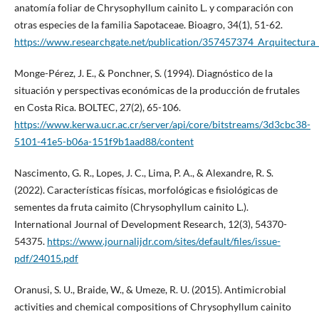
anatomía foliar de Chrysophyllum cainito L. y comparación con
otras especies de la familia Sapotaceae. Bioagro, 34(1), 51-62.
https://www.researchgate.net/publication/357457374_Arquitectura
Monge-Pérez, J. E., & Ponchner, S. (1994). Diagnóstico de la
situación y perspectivas económicas de la producción de frutales
en Costa Rica. BOLTEC, 27(2), 65-106.
https://www.kerwa.ucr.ac.cr/server/api/core/bitstreams/3d3cbc38-
5101-41e5-b06a-151f9b1aad88/content
Nascimento, G. R., Lopes, J. C., Lima, P. A., & Alexandre, R. S.
(2022). Características físicas, morfológicas e fisiológicas de
sementes da fruta caimito (Chrysophyllum cainito L.).
International Journal of Development Research, 12(3), 54370-
54375.
https://www.journalijdr.com/sites/default/files/issue-
pdf/24015.pdf
Oranusi, S. U., Braide, W., & Umeze, R. U. (2015). Antimicrobial
activities and chemical compositions of Chrysophyllum cainito