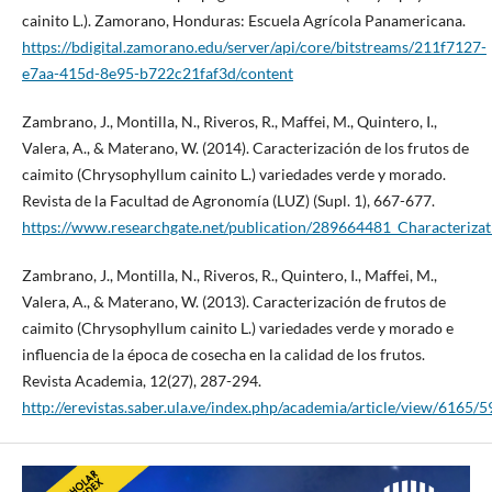
cainito L.). Zamorano, Honduras: Escuela Agrícola Panamericana.
https://bdigital.zamorano.edu/server/api/core/bitstreams/211f7127-
e7aa-415d-8e95-b722c21faf3d/content
Zambrano, J., Montilla, N., Riveros, R., Maffei, M., Quintero, I.,
Valera, A., & Materano, W. (2014). Caracterización de los frutos de
caimito (Chrysophyllum cainito L.) variedades verde y morado.
Revista de la Facultad de Agronomía (LUZ) (Supl. 1), 667-677.
https://www.researchgate.net/publication/289664481_Characterizat
Zambrano, J., Montilla, N., Riveros, R., Quintero, I., Maffei, M.,
Valera, A., & Materano, W. (2013). Caracterización de frutos de
caimito (Chrysophyllum cainito L.) variedades verde y morado e
influencia de la época de cosecha en la calidad de los frutos.
Revista Academia, 12(27), 287-294.
http://erevistas.saber.ula.ve/index.php/academia/article/view/6165/