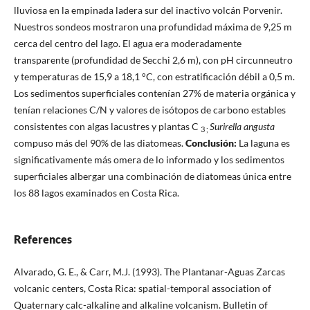
lluviosa en la empinada ladera sur del inactivo volcán Porvenir.
Nuestros sondeos mostraron una profundidad máxima de 9,25 m
cerca del centro del lago. El agua era moderadamente
transparente (profundidad de Secchi 2,6 m), con pH circunneutro
y temperaturas de 15,9 a 18,1 °C, con estratificación débil a 0,5 m.
Los sedimentos superficiales contenían 27% de materia orgánica y
tenían relaciones C/N y valores de isótopos de carbono estables
consistentes con algas lacustres y plantas C
Surirella angusta
3 ;
compuso más del 90% de las diatomeas.
Conclusión:
La laguna es
significativamente más omera de lo informado y los sedimentos
superficiales albergar una combinación de diatomeas única entre
los 88 lagos examinados en Costa Rica.
References
Alvarado, G. E., & Carr, M.J. (1993). The Plantanar-Aguas Zarcas
volcanic centers, Costa Rica: spatial-temporal association of
Quaternary calc-alkaline and alkaline volcanism. Bulletin of