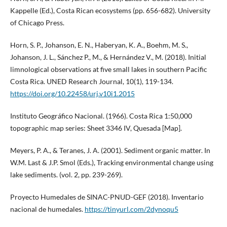
Kappelle (Ed.), Costa Rican ecosystems (pp. 656-682). University
of Chicago Press.
Horn, S. P., Johanson, E. N., Haberyan, K. A., Boehm, M. S.,
Johanson, J. L., Sánchez P., M., & Hernández V., M. (2018). Initial
limnological observations at five small lakes in southern Pacific
Costa Rica. UNED Research Journal, 10(1), 119-134.
https://doi.org/10.22458/urj.v10i1.2015
Instituto Geográfico Nacional. (1966). Costa Rica 1:50,000
topographic map series: Sheet 3346 IV, Quesada [Map].
Meyers, P. A., & Teranes, J. A. (2001). Sediment organic matter. In
W.M. Last & J.P. Smol (Eds.), Tracking environmental change using
lake sediments. (vol. 2, pp. 239-269).
Proyecto Humedales de SINAC-PNUD-GEF (2018). Inventario
nacional de humedales.
https://tinyurl.com/2dynoqu5