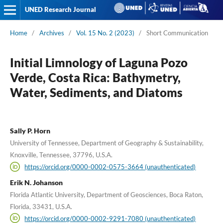
UNED Research Journal
Home
/
Archives
/
Vol. 15 No. 2 (2023)
/
Short Communication
Initial Limnology of Laguna Pozo
Verde, Costa Rica: Bathymetry,
Water, Sediments, and Diatoms
Sally P. Horn
University of Tennessee, Department of Geography & Sustainability,
Knoxville, Tennessee, 37796, U.S.A.
https://orcid.org/0000-0002-0575-3664 (unauthenticated)
Erik N. Johanson
Florida Atlantic University, Department of Geosciences, Boca Raton,
Florida, 33431, U.S.A.
https://orcid.org/0000-0002-9291-7080 (unauthenticated)