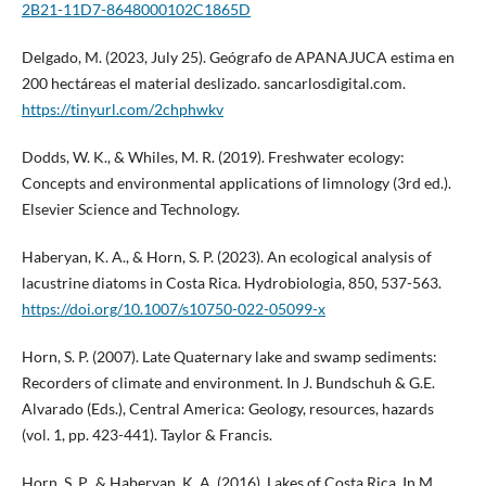
2B21-11D7-8648000102C1865D
Delgado, M. (2023, July 25). Geógrafo de APANAJUCA estima en
200 hectáreas el material deslizado. sancarlosdigital.com.
https://tinyurl.com/2chphwkv
Dodds, W. K., & Whiles, M. R. (2019). Freshwater ecology:
Concepts and environmental applications of limnology (3rd ed.).
Elsevier Science and Technology.
Haberyan, K. A., & Horn, S. P. (2023). An ecological analysis of
lacustrine diatoms in Costa Rica. Hydrobiologia, 850, 537-563.
https://doi.org/10.1007/s10750-022-05099-x
Horn, S. P. (2007). Late Quaternary lake and swamp sediments:
Recorders of climate and environment. In J. Bundschuh & G.E.
Alvarado (Eds.), Central America: Geology, resources, hazards
(vol. 1, pp. 423-441). Taylor & Francis.
Horn, S. P., & Haberyan, K. A. (2016). Lakes of Costa Rica. In M.