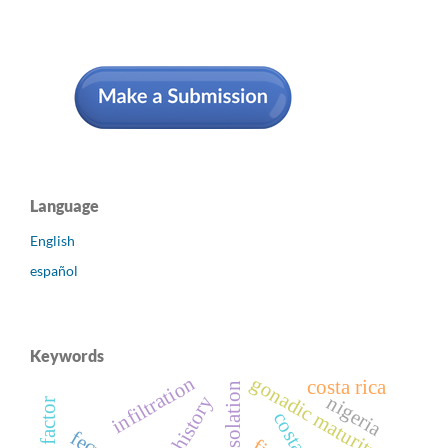
Language
English
español
Keywords
gonadic maturity
infiltration
costa rica
isolation
nigeria
ethnic history