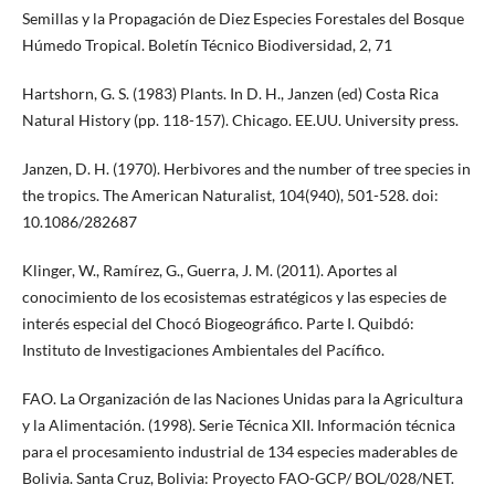
Semillas y la Propagación de Diez Especies Forestales del Bosque
Húmedo Tropical. Boletín Técnico Biodiversidad, 2, 71
Hartshorn, G. S. (1983) Plants. In D. H., Janzen (ed) Costa Rica
Natural History (pp. 118-157). Chicago. EE.UU. University press.
Janzen, D. H. (1970). Herbivores and the number of tree species in
the tropics. The American Naturalist, 104(940), 501-528. doi:
10.1086/282687
Klinger, W., Ramírez, G., Guerra, J. M. (2011). Aportes al
conocimiento de los ecosistemas estratégicos y las especies de
interés especial del Chocó Biogeográfico. Parte I. Quibdó:
Instituto de Investigaciones Ambientales del Pacífico.
FAO. La Organización de las Naciones Unidas para la Agricultura
y la Alimentación. (1998). Serie Técnica XII. Información técnica
para el procesamiento industrial de 134 especies maderables de
Bolivia. Santa Cruz, Bolivia: Proyecto FAO-GCP/ BOL/028/NET.