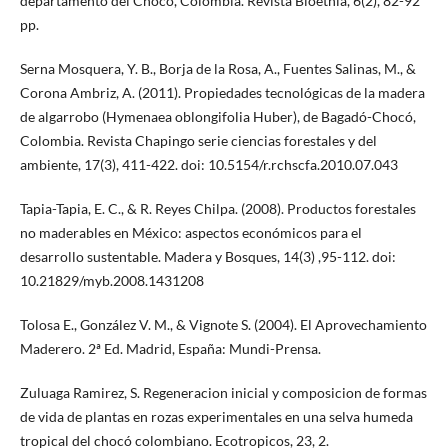
departamento del Chocó, Colombia. Revista Bioétnia, 6(2), 82-92
pp.
Serna Mosquera, Y. B., Borja de la Rosa, A., Fuentes Salinas, M., &
Corona Ambriz, A. (2011). Propiedades tecnológicas de la madera
de algarrobo (Hymenaea oblongifolia Huber), de Bagadó-Chocó,
Colombia. Revista Chapingo serie ciencias forestales y del
ambiente, 17(3), 411-422. doi: 10.5154/r.rchscfa.2010.07.043
Tapia-Tapia, E. C., & R. Reyes Chilpa. (2008). Productos forestales
no maderables en México: aspectos económicos para el
desarrollo sustentable. Madera y Bosques, 14(3) ,95-112. doi:
10.21829/myb.2008.1431208
Tolosa E., González V. M., & Vignote S. (2004). El Aprovechamiento
Maderero. 2ª Ed. Madrid, España: Mundi-Prensa.
Zuluaga Ramirez, S. Regeneracion inicial y composicion de formas
de vida de plantas en rozas experimentales en una selva humeda
tropical del chocó colombiano. Ecotropicos, 23, 2.