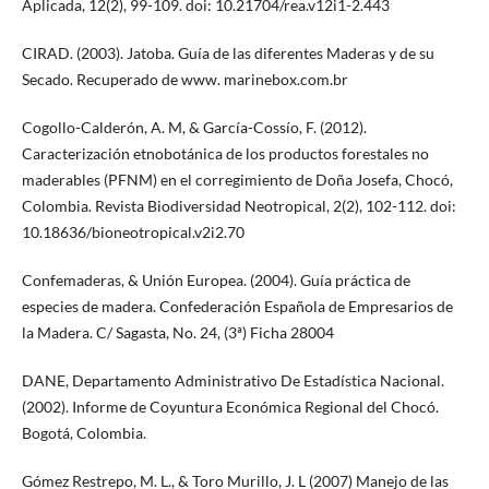
Aplicada, 12(2), 99-109. doi: 10.21704/rea.v12i1-2.443
CIRAD. (2003). Jatoba. Guía de las diferentes Maderas y de su
Secado. Recuperado de www. marinebox.com.br
Cogollo-Calderón, A. M, & García-Cossío, F. (2012).
Caracterización etnobotánica de los productos forestales no
maderables (PFNM) en el corregimiento de Doña Josefa, Chocó,
Colombia. Revista Biodiversidad Neotropical, 2(2), 102-112. doi:
10.18636/bioneotropical.v2i2.70
Confemaderas, & Unión Europea. (2004). Guía práctica de
especies de madera. Confederación Española de Empresarios de
la Madera. C/ Sagasta, No. 24, (3ª) Ficha 28004
DANE, Departamento Administrativo De Estadística Nacional.
(2002). Informe de Coyuntura Económica Regional del Chocó.
Bogotá, Colombia.
Gómez Restrepo, M. L., & Toro Murillo, J. L (2007) Manejo de las