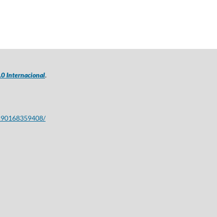
0 Internacional
.
2290168359408/