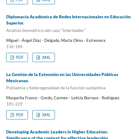
Diplomacia Académica de Redes Internacionales en Educación
Superior.
Análisis biométrico del caso “Interleader”
Miguel - Ángel Díaz - Delgado, Marta Olmo - Extremera
136-184
PDF
XML
La Gestión de la Extensión en las Universidades Públicas
Mexicanas.
Polisemia y heterogeneidad de la función sustantiva
Margarita Franco - Gordo, Carmen - Leticia Borrayo - Rodríguez
185-229
PDF
XML
Developing Academic Leaders in Higher Education:
Significance of the context for effective leadership