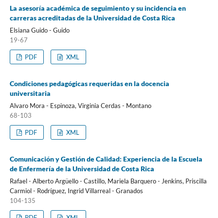
La asesoría académica de seguimiento y su incidencia en
carreras acreditadas de la Universidad de Costa Rica
Elsiana Guido - Guido
19-67
PDF
XML
Condiciones pedagógicas requeridas en la docencia
universitaria
Alvaro Mora - Espinoza, Virginia Cerdas - Montano
68-103
PDF
XML
Comunicación y Gestión de Calidad: Experiencia de la Escuela
de Enfermería de la Universidad de Costa Rica
Rafael - Alberto Argüello - Castillo, Mariela Barquero - Jenkins, Priscilla
Carmiol - Rodríguez, Ingrid Villarreal - Granados
104-135
PDF
XML