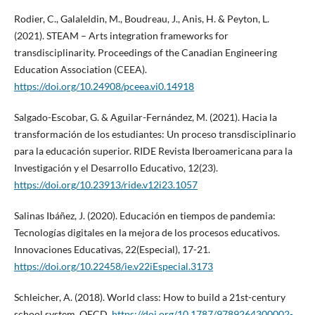
Rodier, C., Galaleldin, M., Boudreau, J., Anis, H. & Peyton, L.
(2021). STEAM – Arts integration frameworks for
transdisciplinarity. Proceedings of the Canadian Engineering
Education Association (CEEA).
https://doi.org/10.24908/pceea.vi0.14918
Salgado-Escobar, G. & Aguilar-Fernández, M. (2021). Hacia la
transformación de los estudiantes: Un proceso transdisciplinario
para la educación superior. RIDE Revista Iberoamericana para la
Investigación y el Desarrollo Educativo, 12(23).
https://doi.org/10.23913/ride.v12i23.1057
Salinas Ibáñez, J. (2020). Educación en tiempos de pandemia:
Tecnologías digitales en la mejora de los procesos educativos.
Innovaciones Educativas, 22(Especial), 17-21.
https://doi.org/10.22458/ie.v22iEspecial.3173
Schleicher, A. (2018). World class: How to build a 21st-century
school system. OECD.
https://doi.org/10.1787/9789264300002-