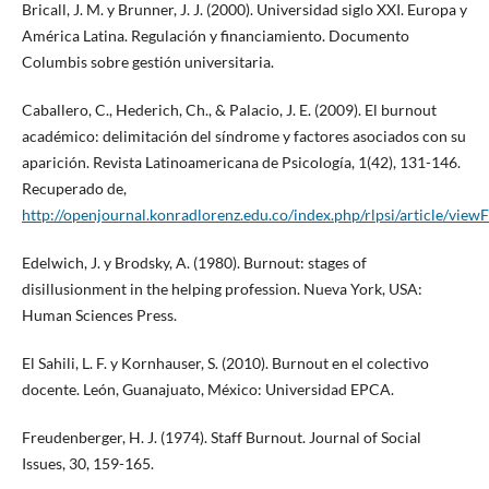
Bricall, J. M. y Brunner, J. J. (2000). Universidad siglo XXI. Europa y
América Latina. Regulación y financiamiento. Documento
Columbis sobre gestión universitaria.
Caballero, C., Hederich, Ch., & Palacio, J. E. (2009). El burnout
académico: delimitación del síndrome y factores asociados con su
aparición. Revista Latinoamericana de Psicología, 1(42), 131-146.
Recuperado de,
http://openjournal.konradlorenz.edu.co/index.php/rlpsi/article/view
Edelwich, J. y Brodsky, A. (1980). Burnout: stages of
disillusionment in the helping profession. Nueva York, USA:
Human Sciences Press.
El Sahili, L. F. y Kornhauser, S. (2010). Burnout en el colectivo
docente. León, Guanajuato, México: Universidad EPCA.
Freudenberger, H. J. (1974). Staff Burnout. Journal of Social
Issues, 30, 159-165.