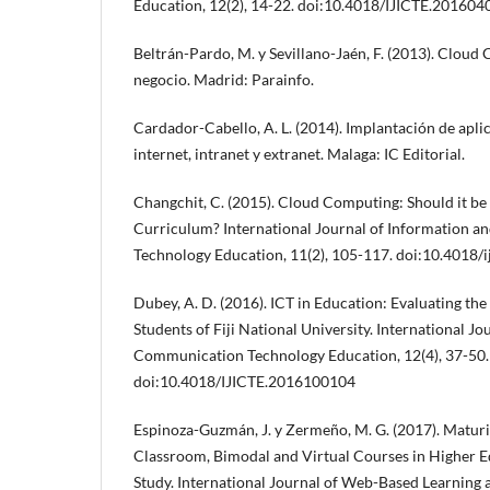
Education, 12(2), 14-22. doi:10.4018/IJICTE.20160
Beltrán-Pardo, M. y Sevillano-Jaén, F. (2013). Cloud
negocio. Madrid: Parainfo.
Cardador-Cabello, A. L. (2014). Implantación de apl
internet, intranet y extranet. Malaga: IC Editorial.
Changchit, C. (2015). Cloud Computing: Should it be 
Curriculum? International Journal of Information 
Technology Education, 11(2), 105-117. doi:10.4018/
Dubey, A. D. (2016). ICT in Education: Evaluating the
Students of Fiji National University. International J
Communication Technology Education, 12(4), 37-50.
doi:10.4018/IJICTE.2016100104
Espinoza-Guzmán, J. y Zermeño, M. G. (2017). Maturi
Classroom, Bimodal and Virtual Courses in Higher E
Study. International Journal of Web-Based Learning 