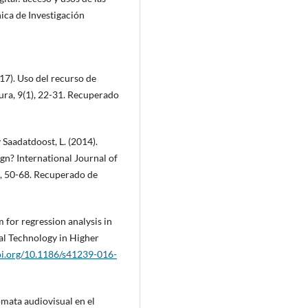
nica de Investigación
17). Uso del recurso de
ura, 9(1), 22-31. Recuperado
y Saadatdoost, L. (2014).
n? International Journal of
, 50-68. Recuperado de
 for regression analysis in
al Technology in Higher
doi.org/10.1186/s41239-016-
ómata audiovisual en el