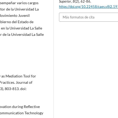
Superior
,
8
(2), 62-86.
esempeñar varios cargos
https://doi.org/10.22458/caes.v8i2.1
tor de la Universidad La
Movimiento Juvenil
Más formatos de cita
Gobierno del Estado de
en la Universidad La Salle
 de la Universidad La Salle
y as Mediation Tool for
ractices. Journal of
), 803-813. doi:
ovation during Reflective
d Communication Technology