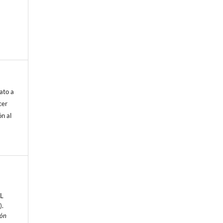
ato a
cer
ón al
L
).
ión