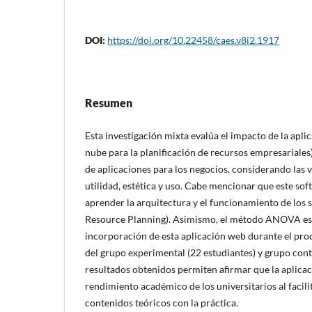
DOI:
https://doi.org/10.22458/caes.v8i2.1917
Resumen
Esta investigación mixta evalúa el impacto de la apl
nube para la planificación de recursos empresariales)
de aplicaciones para los negocios, considerando las va
utilidad, estética y uso. Cabe mencionar que este so
aprender la arquitectura y el funcionamiento de los 
Resource Planning). Asimismo, el método ANOVA es u
incorporación de esta aplicación web durante el pr
del grupo experimental (22 estudiantes) y grupo contr
resultados obtenidos permiten afirmar que la aplic
rendimiento académico de los universitarios al facilit
contenidos teóricos con la práctica.