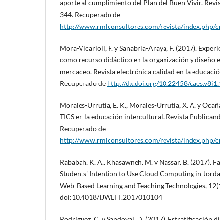
aporte al cumplimiento del Plan del Buen Vivir. Revi
344. Recuperado de
http://www.rmlconsultores.com/revista/index.php/cr
Mora-Vicarioli, F. y Sanabria-Araya, F. (2017). Experi
como recurso didáctico en la organización y diseño en
mercadeo. Revista electrónica calidad en la educació
Recuperado de
http://dx.doi.org/10.22458/caes.v8i1
Morales-Urrutia, E. K., Morales-Urrutia, X. A. y Ocaña
TICS en la educación intercultural. Revista Publicand
Recuperado de
http://www.rmlconsultores.com/revista/index.php/cr
Rababah, K. A., Khasawneh, M. y Nassar, B. (2017). F
Students' Intention to Use Cloud Computing in Jordan
Web-Based Learning and Teaching Technologies, 12(
doi:10.4018/IJWLTT.2017010104
Rodríguez, C. y Sandoval, D. (2017). Estratificación di