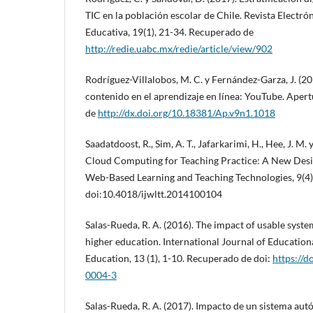
TIC en la población escolar de Chile. Revista Electró
Educativa, 19(1), 21-34. Recuperado de
http://redie.uabc.mx/redie/article/view/902
Rodríguez-Villalobos, M. C. y Fernández-Garza, J. (20
contenido en el aprendizaje en línea: YouTube. Apert
de
http://dx.doi.org/10.18381/Ap.v9n1.1018
Saadatdoost, R., Sim, A. T., Jafarkarimi, H., Hee, J. M. 
Cloud Computing for Teaching Practice: A New Desig
Web-Based Learning and Teaching Technologies, 9(4)
doi:10.4018/ijwltt.2014100104
Salas-Rueda, R. A. (2016). The impact of usable system
higher education. International Journal of Education
Education, 13 (1), 1-10. Recuperado de doi:
https://
0004-3
Salas-Rueda, R. A. (2017). Impacto de un sistema aut