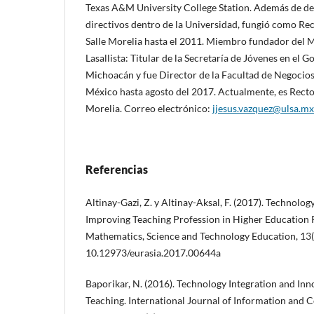
Texas A&M University College Station. Además de d
directivos dentro de la Universidad, fungió como Rec
Salle Morelia hasta el 2011. Miembro fundador del 
Lasallista: Titular de la Secretaría de Jóvenes en el 
Michoacán y fue Director de la Facultad de Negocios 
México hasta agosto del 2017. Actualmente, es Rector
Morelia. Correo electrónico:
jjesus.vazquez@ulsa.mx
Referencias
Altinay-Gazi, Z. y Altinay-Aksal, F. (2017). Technolog
Improving Teaching Profession in Higher Education P
Mathematics, Science and Technology Education, 13(3
10.12973/eurasia.2017.00644a
Baporikar, N. (2016). Technology Integration and Inn
Teaching. International Journal of Information an