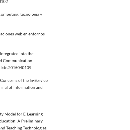
40102
 Computing: tecnología y
icaciones web en entornos
Integrated into the
and Communication
ijicte.2015040109
 Concerns of the In-Service
ournal of Information and
ty Model for E-Learning
ducation: A Preliminary
and Teaching Technologies,