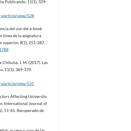
sta Publicando, 11(1), 329-
v/article/view/528
encia del uso del e-book
 línea de la asignatura
n superior, 8(1), 251-287.
.1788
-Chiluisa, J. M. (2017). Las
o, 11(1), 369-379.
v/article/view/531
actors Affecting University
. International Journal of
1), 51-65. Recuperado de
gital: acceso y usos de las