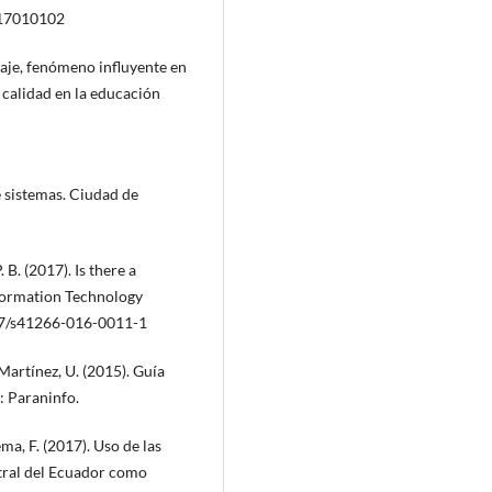
017010102
zaje, fenómeno influyente en
 calidad en la educación
de sistemas. Ciudad de
. B. (2017). Is there a
Information Technology
057/s41266-016-0011-1
Martínez, U. (2015). Guía
: Paraninfo.
a, F. (2017). Uso de las
tral del Ecuador como