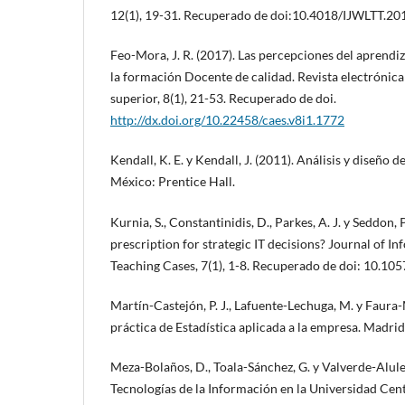
12(1), 19-31. Recuperado de doi:10.4018/IJWLTT.2
Feo-Mora, J. R. (2017). Las percepciones del aprendi
la formación Docente de calidad. Revista electrónica
superior, 8(1), 21-53. Recuperado de doi.
http://dx.doi.org/10.22458/caes.v8i1.1772
Kendall, K. E. y Kendall, J. (2011). Análisis y diseño 
México: Prentice Hall.
Kurnia, S., Constantinidis, D., Parkes, A. J. y Seddon, P
prescription for strategic IT decisions? Journal of 
Teaching Cases, 7(1), 1-8. Recuperado de doi: 10.1
Martín-Castejón, P. J., Lafuente-Lechuga, M. y Faura-
práctica de Estadística aplicada a la empresa. Madrid
Meza-Bolaños, D., Toala-Sánchez, G. y Valverde-Alulem
Tecnologías de la Información en la Universidad Cen