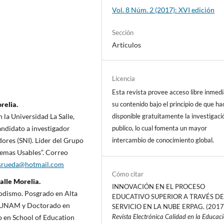
Vol. 8 Núm. 2 (2017): XVI edición
Sección
Artículos
Licencia
Esta revista provee acceso libre inmedi
su contenido bajo el principio de que ha
relia.
disponible gratuitamente la investigaci
 la Universidad La Salle,
publico, lo cual fomenta un mayor
ndidato a investigador
intercambio de conocimiento global.
dores (SNI). Líder del Grupo
stemas Usables”. Correo
asrueda@hotmail.com
Cómo citar
alle Morelia.
INNOVACIÓN EN EL PROCESO
odismo. Posgrado en Alta
EDUCATIVO SUPERIOR A TRAVÉS DE
la UNAM y Doctorado en
SERVICIO EN LA NUBE ERPAG. (2017
Revista Electrónica Calidad en la Educac
o en School of Education